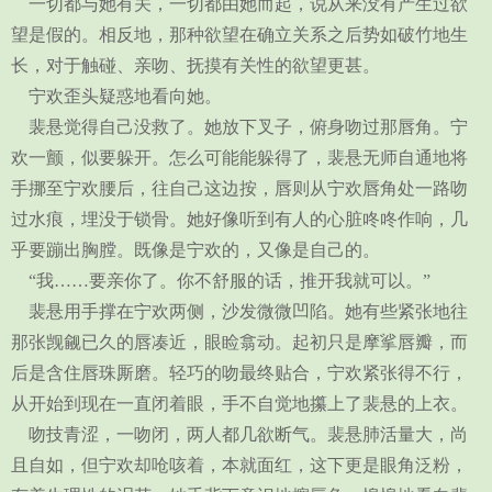
一切都与她有关，一切都由她而起，说从来没有产生过欲
望是假的。相反地，那种欲望在确立关系之后势如破竹地生
长，对于触碰、亲吻、抚摸有关性的欲望更甚。
宁欢歪头疑惑地看向她。
裴悬觉得自己没救了。她放下叉子，俯身吻过那唇角。宁
欢一颤，似要躲开。怎么可能能躲得了，裴悬无师自通地将
手挪至宁欢腰后，往自己这边按，唇则从宁欢唇角处一路吻
过水痕，埋没于锁骨。她好像听到有人的心脏咚咚作响，几
乎要蹦出胸膛。既像是宁欢的，又像是自己的。
“我……要亲你了。你不舒服的话，推开我就可以。”
裴悬用手撑在宁欢两侧，沙发微微凹陷。她有些紧张地往
那张觊觎已久的唇凑近，眼睑翕动。起初只是摩挲唇瓣，而
后是含住唇珠厮磨。轻巧的吻最终贴合，宁欢紧张得不行，
从开始到现在一直闭着眼，手不自觉地攥上了裴悬的上衣。
吻技青涩，一吻闭，两人都几欲断气。裴悬肺活量大，尚
且自如，但宁欢却呛咳着，本就面红，这下更是眼角泛粉，