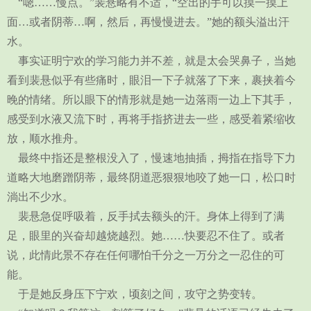
“嗯……慢点。”裴悬略有不适，“空出的手可以摸一摸上
面…或者阴蒂…啊，然后，再慢慢进去。”她的额头溢出汗
水。
事实证明宁欢的学习能力并不差，就是太会哭鼻子，当她
看到裴悬似乎有些痛时，眼泪一下子就落了下来，裹挟着今
晚的情绪。所以眼下的情形就是她一边落雨一边上下其手，
感受到水液又流下时，再将手指挤进去一些，感受着紧缩收
放，顺水推舟。
最终中指还是整根没入了，慢速地抽插，拇指在指导下力
道略大地磨蹭阴蒂，最终阴道恶狠狠地咬了她一口，松口时
淌出不少水。
裴悬急促呼吸着，反手拭去额头的汗。身体上得到了满
足，眼里的兴奋却越烧越烈。她……快要忍不住了。或者
说，此情此景不存在任何哪怕千分之一万分之一忍住的可
能。
于是她反身压下宁欢，顷刻之间，攻守之势变转。