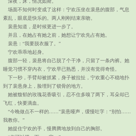
深夜，床，情况如斯。
场面不知何时变成了这样：宁欢压坐在裴悬的腹部，气息
紊乱，眼底是快乐的。两人刚刚结束亲吻。
裴悬知道，是时候更进一步了。
并且，在她占有她之前，她想让宁欢先占有她。
裴悬：“我要脱衣服了。”
宁欢乖乖地起身。
腹部一轻，裴悬将自己脱了个干净，只留了一条内裤。她
睡觉习惯不穿内衣，宁欢早已熟悉，并没有觉得奇怪。
下一秒，手臂却被抓紧，身子被拉扯，宁欢重心不稳地扑
到了裴悬身上，脸埋到了锁骨的地方。
她被馥郁的玫瑰花香吸引，忍不住多嗅了两下，耳朵却已
飞红，快要滴血。
“今晚做点不一样的……”裴悬哑声，缓慢吐字：“别怕……
我教你。”
她捉住宁欢的手，慢腾腾地放到自己的胸部。