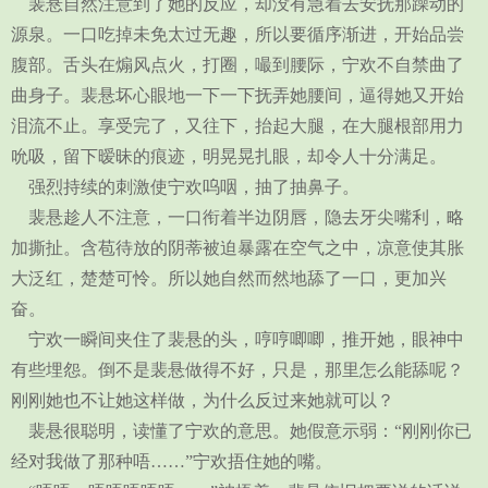
裴悬自然注意到了她的反应，却没有急着去安抚那躁动的
源泉。一口吃掉未免太过无趣，所以要循序渐进，开始品尝
腹部。舌头在煽风点火，打圈，嘬到腰际，宁欢不自禁曲了
曲身子。裴悬坏心眼地一下一下抚弄她腰间，逼得她又开始
泪流不止。享受完了，又往下，抬起大腿，在大腿根部用力
吮吸，留下暧昧的痕迹，明晃晃扎眼，却令人十分满足。
强烈持续的刺激使宁欢呜咽，抽了抽鼻子。
裴悬趁人不注意，一口衔着半边阴唇，隐去牙尖嘴利，略
加撕扯。含苞待放的阴蒂被迫暴露在空气之中，凉意使其胀
大泛红，楚楚可怜。所以她自然而然地舔了一口，更加兴
奋。
宁欢一瞬间夹住了裴悬的头，哼哼唧唧，推开她，眼神中
有些埋怨。倒不是裴悬做得不好，只是，那里怎么能舔呢？
刚刚她也不让她这样做，为什么反过来她就可以？
裴悬很聪明，读懂了宁欢的意思。她假意示弱：“刚刚你已
经对我做了那种唔……”宁欢捂住她的嘴。