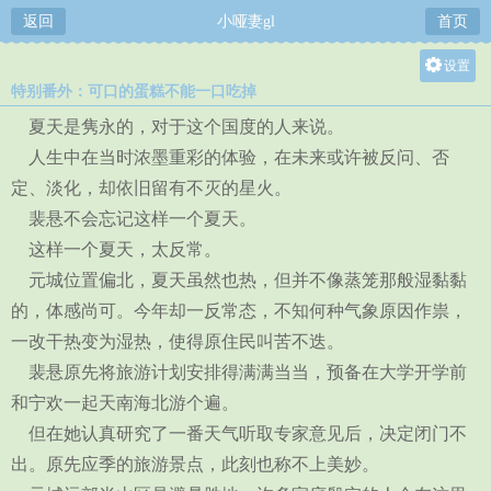
返回
小哑妻gl
首页
设置
特别番外：可口的蛋糕不能一口吃掉
关灯
夏天是隽永的，对于这个国度的人来说。
大
人生中在当时浓墨重彩的体验，在未来或许被反问、否
中
定、淡化，却依旧留有不灭的星火。
小
裴悬不会忘记这样一个夏天。
这样一个夏天，太反常。
元城位置偏北，夏天虽然也热，但并不像蒸笼那般湿黏黏
的，体感尚可。今年却一反常态，不知何种气象原因作祟，
一改干热变为湿热，使得原住民叫苦不迭。
裴悬原先将旅游计划安排得满满当当，预备在大学开学前
和宁欢一起天南海北游个遍。
但在她认真研究了一番天气听取专家意见后，决定闭门不
出。原先应季的旅游景点，此刻也称不上美妙。