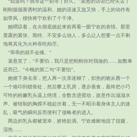
“知道吗？我等这一刻等了好久。”裴悬的话语已经失去了
刚刚循循善诱时的温和。她的语速又急又快，手上的动作有
如带风，很快将宁欢剥了个干净。
她喟叹着，在火彻底烧起来前再看一眼宁欢的表情。那里
显露的紧张、期待、不安多么动人，多么让人想要一点不剩
地将其化为火种吞吃殆尽。
“乖乖的就不会痛。”
裴悬笑了，“不要怕，我只是把刚刚你对我做的……如数奉
还而已。”今晚的第二句“不要怕”。
她俯下身去亲，把人再一次亲迷糊了，炽热的吻从唇一个
一个烙印到锁骨处，然后攀上乳房，逐步蚕食，最终把小巧
可怜的粉嫩乳头逼上绝境，全数含进搅动，故意作出滋滋水
声。被钳制的胸膛不稳起伏着，无一不昭示着身体主人的迷
乱，吸气的瞬间反而便利了侵略者的进入。
两边的乳头都被宠幸，娇艳欲滴。宁欢难耐地扭了扭腿，
湿热……