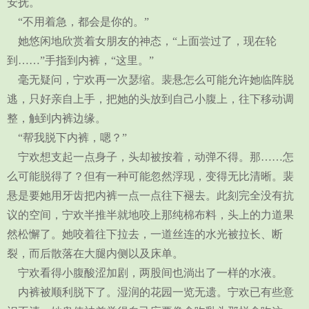
安抚。
“不用着急，都会是你的。”
她悠闲地欣赏着女朋友的神态，“上面尝过了，现在轮
到……”手指到内裤，“这里。”
毫无疑问，宁欢再一次瑟缩。裴悬怎么可能允许她临阵脱
逃，只好亲自上手，把她的头放到自己小腹上，往下移动调
整，触到内裤边缘。
“帮我脱下内裤，嗯？”
宁欢想支起一点身子，头却被按着，动弹不得。那……怎
么可能脱得了？但有一种可能忽然浮现，变得无比清晰。裴
悬是要她用牙齿把内裤一点一点往下褪去。此刻完全没有抗
议的空间，宁欢半推半就地咬上那纯棉布料，头上的力道果
然松懈了。她咬着往下拉去，一道丝连的水光被拉长、断
裂，而后散落在大腿内侧以及床单。
宁欢看得小腹酸涩加剧，两股间也淌出了一样的水液。
内裤被顺利脱下了。湿润的花园一览无遗。宁欢已有些意