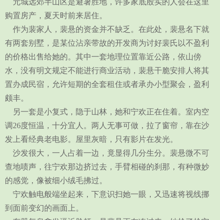
元城远郊半山区是避暑胜地，许多家底殷实的人会在这里
购置房产，夏天时前来居住。
作为裴家人，裴悬的资金并不缺乏。在此处，裴悬名下就
有两套别墅，是某位沾亲带故的开发商为讨好裴氏以不盈利
的价格出售给她的。其中一套地理位置靠近公路，依山傍
水，没有明文规定不能进行商业活动，裴悬干脆安排人将其
置办成民宿，允许短期的全套租住或者承办小型聚会，盈利
颇丰。
另一套是小复式，隐于山林，她和宁欢正在住着。室内空
调26度恒温，十分宜人。两人无事可做，拉了窗帘，靠在沙
发上看经典老电影。屋里灰暗，只有影片在发光。
沙发很大，一人占着一边，竟显得几分生分。裴悬微不可
查地啧声，往宁欢那边挤过去，手臂相碰的刹那，有种微妙
的感觉，像被细小绒毛拂过。
宁欢触电般端坐起来，下意识扫她一眼，又迅速将视线挪
到面前变幻的画面上。