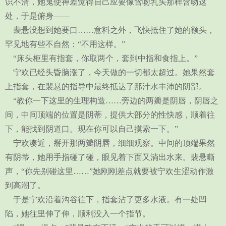
识不清，她鬼使神差觉得自己应要像含吻乳头那样含吻这
处，于是俯身——
裴悬没想到她要口……意料之外，飞快抵住了她的额头，
罕见地有些不自然：“不用这样。”
“床头柜里有指套，你取两个，套到中指和食指上。”
宁欢已经头昏脑涨了，今天做的一切都太超过。她果然套
上指套，在裴悬的指导中最终抵达了那汁水丰沛的阴部。
“教你一下这里的生理构造……旁边的两瓣是阴唇，阴唇之
间，中间顶端的位置是阴蒂，提供大部分的性快感，顺着往
下，能找到阴道口。现在你可以自己摸索一下。”
宁欢凑近，掰开那两瓣阴唇，细细观察。中间的顶端果然
有阴蒂，她用手指碰了碰，眼见着下面又淌出水来。裴悬嘶
声，“你先别碰这里……”她刚刚差点就要被宁欢生涩动作激
到高潮了。
于是宁欢沿着沟谷往下，指套沾了更多水液。有一处凹
陷，她往里伸了伸，顺利没入一个指节。