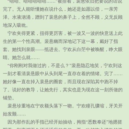
“唔唔、唔唔唔唔唔……”被捂着，裴悬依旧把要说的话说
完了。无人能听懂她在说什么，她还是如愿以偿，一亲芳
泽。水液汹涌，蹭到了裴悬的鼻子上，全然不顾，义无反顾
地深入吸吮。
宁欢夹得更紧，扭得更厉害，被一波又一波的快意送上此
生的第一个性高潮。裴悬幽而深地记下这一幕，戴好了指
套。她找到泉眼——抵进去。宁欢从白茫中被唤醒，睁大眼
睛。她怎么就……
“你刚刚对我做过的，不是么？”裴悬隐忍地笑，宁欢到这
一刻才看清裴悬眼中从头到尾一直存在着的情绪。完了……
她好像一直在掉入裴悬的圈套，而且现在深陷其中跑不掉
了。说好的教导，让她先行，其实也是为现在这一刻所做的
铺垫。
裴悬珍重地在宁欢额头落下一吻。宁欢瞳孔骤缩，牙关开
始发颤……
因为那作乱的手指已经开始抽动，拇指“悉数奉还”地摁搓