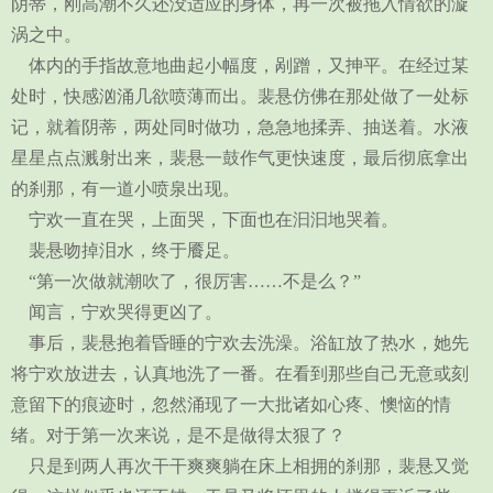
阴蒂，刚高潮不久还没适应的身体，再一次被拖入情欲的漩
涡之中。
体内的手指故意地曲起小幅度，剐蹭，又抻平。在经过某
处时，快感汹涌几欲喷薄而出。裴悬仿佛在那处做了一处标
记，就着阴蒂，两处同时做功，急急地揉弄、抽送着。水液
星星点点溅射出来，裴悬一鼓作气更快速度，最后彻底拿出
的刹那，有一道小喷泉出现。
宁欢一直在哭，上面哭，下面也在汩汩地哭着。
裴悬吻掉泪水，终于餍足。
“第一次做就潮吹了，很厉害……不是么？”
闻言，宁欢哭得更凶了。
事后，裴悬抱着昏睡的宁欢去洗澡。浴缸放了热水，她先
将宁欢放进去，认真地洗了一番。在看到那些自己无意或刻
意留下的痕迹时，忽然涌现了一大批诸如心疼、懊恼的情
绪。对于第一次来说，是不是做得太狠了？
只是到两人再次干干爽爽躺在床上相拥的刹那，裴悬又觉