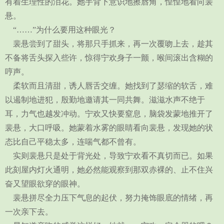
有着生理性的泪花。她手背下意识地擦唇角，惶惶地看向裴
悬。
“……”为什么要用这种眼光？
裴悬尝到了甜头，将那只手抓来，再一次覆吻上去，趁其
不备将舌头探入些许，惊得宁欢身子一颤，喉间滚出含糊的
哼声。
柔软而且清甜，诱人唇舌交缠。她找到了瑟缩的软舌，难
以遏制地进犯，殷勤地邀请其一同共舞。滋滋水声不绝于
耳，力气也越发冲动。宁欢又快要窒息，脑袋发蒙地推开了
裴悬，大口呼吸。她蒙着水雾的眼睛看向裴悬，发现她的状
态比自己平稳太多，连喘气都不曾有。
实则裴悬只是处于背光处，导致宁欢看不真切而已。如果
此刻屋内灯火通明，她必然能观察到那双赤裸的、止不住兴
奋又望眼欲穿的眼神。
裴悬拼尽全力压下气息的起伏，努力掩饰眼底的情绪，再
一次亲下去。