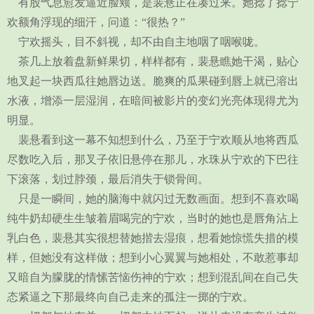
有股气息愈发逼近脸颊，是裴悬正在凑过来。她捻了捻宁
欢额角浮现的细汗，问道：“很热？”
宁欢摇头，目不斜视，却不由自主地咽了咽喉咙。
茶几上放着盘新鲜果切，样样都有，裴悬瞧她干渴，贴心
地叉起一块西瓜往她唇边送。脆爽的瓜果碰到唇上就已溶出
水液，增添一层湿润，在暗间被影片的变幻光亮体现得尤为
明显。
裴悬看到这一幕不知想到什么，乃至于宁欢顺从地将西瓜
尽数吃入后，那叉子依旧悬停在那儿，水珠从宁欢的下巴往
下滚落，划过脖颈，最后消失于锁骨间。
只是一瞬间，她的脑海中就闪过无数画面。想到不喜欢喝
纯牛奶却硬生生皱着眉喝完的宁欢，当时的她也是唇角沾上
乳白色，裴悬其实很想替她揩去湿痕，想看她惊慌失措的模
样，但她没有这样做；想到小心翼翼与她相处，不敢惹事却
又暗自为朦胧的情愫苦恼伤神的宁欢；想到混乱间在自己失
态紧逼之下那最终向自己走来的孤注一掷的宁欢。