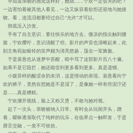
早知道亲吻的感觉这样好，她就……宁欢一定会哭的吧？
一边害怕着被其他人看见，一边又纵容着欲拒还迎地与她接
吻。看，连流泪都要经过自己“允许”才可以。
彻底压入沙发。
手有了自主意识，要往快乐的地方去。微凉的指尖触到腰
腹，宁欢嘤咛，意识清醒了些。影片的声音也清晰起来，此
刻主角宛如银铃的笑声颇为清亮悠扬，荡去一室旖旎。
于是裴悬也从迷梦中苏醒，暗中骂了这部影片百八十遍。
如果不是它阻拦，她还能尝到更多看到更多。真是遗憾。
小腹异样的酸涩余韵未消，这是情动的表现。裴悬看向宁
欢的裤子，竟然在想她是不是湿了，是像她一样有些泥泞还
是……真是糟糕。
宁欢挪开视线，脸上又粉又烫，不敢与她对视。
起了一次头，亲吻被纳入日常。有时会从玩闹开头，蹭
着，暧昧逐渐取代了纯粹的玩乐，在临界点一触即发，于是
唇舌交融，一发不可收拾。