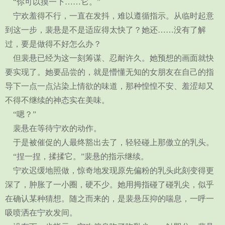
“你可以摸一下……它。”
宁欢羞得不行，一直在发抖，难以遵循指示。从临时起意
到这一步，裴悬是不是适应得太快了？她还……没有了解
过，要是做得不好怎么办？
但裴悬已经为这一刻筹谋、忍耐许久。她预想的画面就快
要实现了。她要品尝的，就是懵懂无知的女朋友在自己的指
导下一点一点沾染上情欲的味道，那种惶惶不安、羞涩却又
不得不继续的神态实在美味。
“嗯？”
裴悬在等待宁欢的动作。
于是被催促的人最终豁出去了，轻轻碰上那傲立的乳头。
“捏一捏，揉揉它。”裴悬的指示继续。
宁欢迟缓地照做，惊奇地发现原先偏粉的乳头此刻变得更
深了，肿胀了一小圈，硬不少。她用拇指碰了碰乳尖，似乎
在确认某种猜想。随之而来的，是裴悬压抑的喘息，一呼一
吸喷洒在宁欢发间。