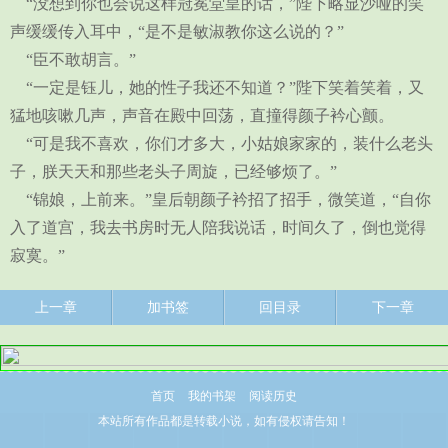
“没想到你也会说这样冠冕堂皇的话，”陛下略显沙哑的笑
声缓缓传入耳中，“是不是敏淑教你这么说的？”
“臣不敢胡言。”
“一定是钰儿，她的性子我还不知道？”陛下笑着笑着，又
猛地咳嗽几声，声音在殿中回荡，直撞得颜子衿心颤。
“可是我不喜欢，你们才多大，小姑娘家家的，装什么老头
子，朕天天和那些老头子周旋，已经够烦了。”
“锦娘，上前来。”皇后朝颜子衿招了招手，微笑道，“自你
入了道宫，我去书房时无人陪我说话，时间久了，倒也觉得
寂寞。”
上一章
加书签
回目录
下一章
首页
我的书架
阅读历史
本站所有作品都是转载小说，如有侵权请告知！