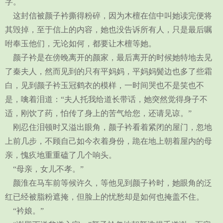
字。
这封信被颜子衿撕得粉碎，因为木檀在信中叫她读完便将
其毁掉，至于信上的内容，她也没告诉所有人，只是最后嘱
咐奉玉他们，无论如何，都要让木檀等她。
颜子衿是在傍晚离开的颜家，最后离开的时候她特地去见
了秦夫人，然而见到的只有平妈妈，平妈妈鬓边也多了些霜
白，见到颜子衿玉冠鹤衣的模样，一时间哭也不是笑也不
是，噙着泪道：“夫人托我给道长带话，她突然觉得身子不
适，刚饮了药，怕传了身上的苦气给您，还请见谅。”
刚忍住泪顿时又溢出眼角，颜子衿看着紧闭的屋门，忽地
上前几步，不顾自己如今衣着身份，跪在地上朝着屋内的母
亲，愧疚地重重磕了几个响头。
“母亲，女儿不孝。”
颜淮在马车前等候许久，等他见到颜子衿时，她眼角的泛
红已经被脂粉遮掩，但脸上的忧愁却是如何也掩盖不住。
“衿娘。”