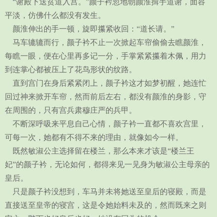
“谢殿下送贫道入宫。”颜子衿忽地朝颜淮揖手道谢，面容
平淡，仿佛什么都没有发生。
颜淮伸出的手一顿，旋即攥紧收回：“道长请。”
马车辘辘而行，颜子衿不止一次掀起车帘偷偷去瞧颜淮，
每瞧一眼，便在心里再多记一分，手掌紧紧攥着木佩，用力
到连掌心都被压上了花鸟形状的纹路。
直到宫门在身后紧紧闭上，颜子衿这才如梦初醒，她连忙
回过神来掀开车帘，然而前后左右，都没有颜淮的身影，守
在周围的，只有宫兵肃穆庄严的兵甲。
不断深呼吸来平息自己心情，颜子衿一直都不喜欢宫里，
可每一次，她都有不得不来的理由，就像如今一样。
既然敏淑公主选择留在楼兰，那么本来才该是“楼兰王
妃”的颜子衿，无论如何，都得来见一见身为敏淑公主母亲的
皇后。
只是颜子衿没想到，车马并未将她送至皇后的寝殿，而是
直接送至皇帝的寝宫，这是令她始料未及的，然而既来之则