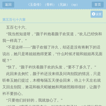
返回
《玉壶传》（骨科）（兄妹）（np）
首页
设置
第五百七十六章
关灯
五百七十六、
大
“我当然知道呀，”颜子衿抱着颜子欢笑道，“欢儿已经快和
中
我一样高了。”
小
“不是这样——”颜子欢顿了许久，却还是没有将剩下的话
说出，她只是将姐姐抱得更紧，“什么时候才能和姐姐再见面
呢？”
“快了。”颜子衿扶着颜子欢的头发，“要不了多久了。”
此回来去匆忙，颜子衿还没来得及问询别院的情况，只是
听奉玉她们提过，木檀每隔五天便会回来，待上十天左右就
又回去别院，漱花和杨天昭被她和周娘照顾得很好，让颜子
衿不要担心。
“只要他们好好的，我就放心了。”