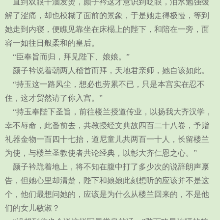
直到双眼干涸发烫，颜子衿这才意识到眨眼，泪水勉强缓
解了涩痛，却也模糊了面前的景象，于是她走得极慢，等到
她走到内寝，便瞧见靠坐在床榻上的陛下，和陪在一旁，面
容一如往日般柔和的皇后。
“臣奉旨而归，拜见陛下、娘娘。”
颜子衿说着朝两人稽首而拜，天地君亲师，她自该如此。
“持玉这一路风尘，想必也劳累不已，只是本宫实在忍不
住，这才贸然请了你入宫。”
“持玉奉陛下圣旨，前往楼兰授道传业，以扬我大齐汉学，
幸不辱命，此番前去，共教授经文典故四百二十八卷，予赠
礼器金物一百四十七抬，道尼童儿共两百一十人，长留楼兰
为使，与楼兰圣教使者共论经典，以彰大齐仁恩之心。”
颜子衿跪着地上，将不知在腹中打了多少次的说辞朗声禀
告，但她心里却清楚，陛下和娘娘此刻想听的应该并不是这
个，他们最想问她的，应该是为什么从楼兰回来的，不是他
们的女儿敏淑？