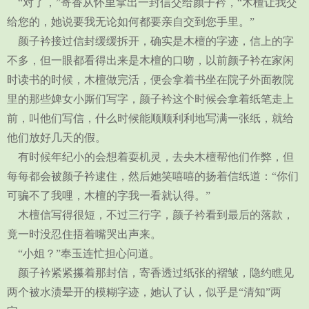
“对了，”寄香从怀里拿出一封信交给颜子衿，“木檀让我交
给您的，她说要我无论如何都要亲自交到您手里。”
颜子衿接过信封缓缓拆开，确实是木檀的字迹，信上的字
不多，但一眼都看得出来是木檀的口吻，以前颜子衿在家闲
时读书的时候，木檀做完活，便会拿着书坐在院子外面教院
里的那些婢女小厮们写字，颜子衿这个时候会拿着纸笔走上
前，叫他们写信，什么时候能顺顺利利地写满一张纸，就给
他们放好几天的假。
有时候年纪小的会想着耍机灵，去央木檀帮他们作弊，但
每每都会被颜子衿逮住，然后她笑嘻嘻的扬着信纸道：“你们
可骗不了我哩，木檀的字我一看就认得。”
木檀信写得很短，不过三行字，颜子衿看到最后的落款，
竟一时没忍住捂着嘴哭出声来。
“小姐？”奉玉连忙担心问道。
颜子衿紧紧攥着那封信，寄香透过纸张的褶皱，隐约瞧见
两个被水渍晕开的模糊字迹，她认了认，似乎是“清知”两