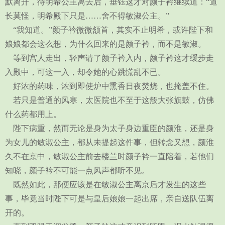
默离开，待明希公主离去后，垂钰这才对颜子衿继续道：“道
长莫怪，明希殿下只是……舍不得敏淑公主。”
“我知道。”颜子衿微微颔首，其实不止明希，或许陛下和
娘娘都会这么想，为什么回来的是颜子衿，而不是敏淑。
等到宫人走出，轻声请了颜子衿入内，颜子衿这才缓步走
入殿中，可这一入，却令她的心跳慌乱不已。
好浓的药味，浓到即使炉中熏香日夜焚烧，也掩盖不住。
若只是普通的风寒，太医院也不至于这般大张旗鼓，仿佛
什么药都用上。
陛下病重，然而无论是身为太子身边重臣的颜淮，还是身
为女儿的敏淑公主，都从未提起这件事，但转念又想，颜淮
久不在京中，敏淑公主前去楼兰时颜子衿一直陪着，若他们
知晓，颜子衿不可能一点风声都听不见。
既然如此，那便应该是在敏淑公主离京后才发生的这些
事，毕竟当时陛下可是与皇后娘娘一起出席，亲自送队伍离
开的。