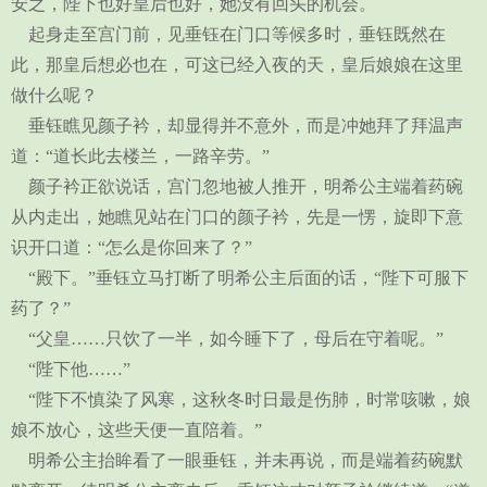
安之，陛下也好皇后也好，她没有回头的机会。
起身走至宫门前，见垂钰在门口等候多时，垂钰既然在
此，那皇后想必也在，可这已经入夜的天，皇后娘娘在这里
做什么呢？
垂钰瞧见颜子衿，却显得并不意外，而是冲她拜了拜温声
道：“道长此去楼兰，一路辛劳。”
颜子衿正欲说话，宫门忽地被人推开，明希公主端着药碗
从内走出，她瞧见站在门口的颜子衿，先是一愣，旋即下意
识开口道：“怎么是你回来了？”
“殿下。”垂钰立马打断了明希公主后面的话，“陛下可服下
药了？”
“父皇……只饮了一半，如今睡下了，母后在守着呢。”
“陛下他……”
“陛下不慎染了风寒，这秋冬时日最是伤肺，时常咳嗽，娘
娘不放心，这些天便一直陪着。”
明希公主抬眸看了一眼垂钰，并未再说，而是端着药碗默