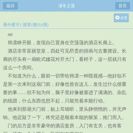
返回
凜冬之溫
首页
设置
番外蜜月1.接客(微H)(慎)
关灯
ntr
大
韩凛睁开眼，发现自己置身在空荡荡的酒店长廊上。
中
酒店非常富丽堂皇，四处可见昂贵的掛画与古董摆设。长
小
廊的尽头有一扇欧式鏤花对开大门，看样子，这一层就只有
这么一个房间。
不知道为什么，眼前一切带给韩凛一种既视感—他好似不
是第一次来到这扇门前，好像也曾在这儿，发生过什么很重
要的事……但不知为何，脑子里好像被塞进了满满的、杂乱
的线团，什么东西也想不起，只能凭着本能行动。
他来到那扇大门前，贴上耳细听，里头静悄悄的，并无声
响。他迟疑了一下，终究还是顺着本能的驱策，推门而入。
门的后方是非常豪华的酒店套房，入门有玄关，也有客