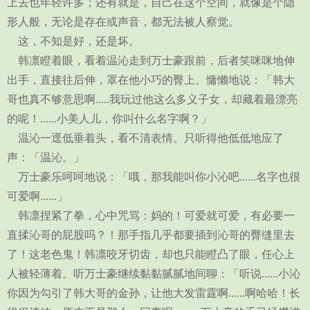
上去也年轻许多；还有就是，自己在这个空间，就像是个隐
形人般，无论是存在或声音，都无法被人察觉。
这，不知是好，还是坏。
韩凛瞪着眼，看着温沁走到万士豪跟前，后者笑咪咪地伸
出手，直接往后伸，罩在他小巧的臀上。慵懒地说：「韩大
哥也真不够意思啊.....我玩过他这么多义子女，却藏着最漂亮
的呢！......小美人儿，你叫什么名字啊？」
温沁一逕低垂着头，看不清表情。只听得他低低地应了
声：「温沁。」
万士豪乐呵呵地说：「哦，那我能叫你小沁吧......名字也很
可爱啊......」
韩凛捏紧了拳，心中咒骂：妈的！可爱就可爱，有必要一
直揉沁哥的屁股吗？！那手指几乎都要插到沁哥的臀缝里去
了！这老色鬼！韩凛咬牙切齿，却也只能瞪凸了眼，任心上
人被轻薄着。听万士豪继续黏黏腻腻地间聊：「听说......小沁
你因为勾引了韩大哥的金孙，让他大发雷霆啊......啊哈哈！长