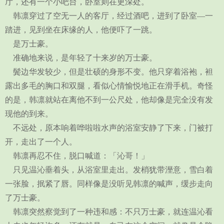
厅，还有一个小吧台，卧室则在更深处。
韩凛穿过了空无一人的客厅，经过酒吧，进到了卧室—一
踏进，见到坐在床缘的人，他便吓了一跳。
是万士豪。
准确地来说，是年轻了十来岁的万士豪。
鬓边华发较少，但是壮硕的身形不变。他只穿着浴袍，袒
露出多毛的胸口和双腿，看似心情愉悦地正在滑手机。奇怪
的是，韩凛就站在离他不到一公尺处，他却像是完全没有发
现他的到来。
不远处，原本响着哗啦啦水声的浴室安静了下来，门被打
开，走出了一个人。
韩凛再忍不住，脱口喊道：「沁哥！」
只见温沁垂着头，从浴室里走出。发梢犹带溼意，雪白着
一张脸，抿紧了唇。同样像是没听见韩凛的喊声，缓步走向
了万士豪。
韩凛突然察觉到了一种违和感：不只万士豪，就连温沁看