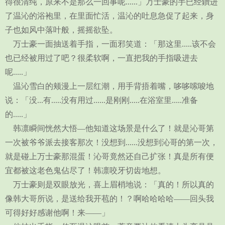
得很清纯，原来不是那么一回事呢......」万士豪的手已经鑽进
了温沁的浴袍里，在里面忙活，温沁的吐息急促了起来，身
子也如风中落叶般，摇摇欲坠。
万士豪一面抽送着手指，一面邪笑道：「那这里.....该不会
也已经被用过了吧？很柔软啊，一直把我的手指吸进去
呢.....」
温沁雪白的颊漫上一层红潮，用手背捂着嘴，哆哆嗦唆地
说：「没...有.....没有用过......是刚刚.....在浴室里.....准备
的.....」
韩凛瞬间恍然大悟—他知道这场景是什么了！就是沁哥第
一次被爷爷派去接客那次！没想到......没想到沁哥的第一次，
就是碰上万士豪那混蛋！沁哥竟然还自己扩张！真是所有便
宜都被这老色鬼佔尽了！韩凛咬牙切齿地想。
万士豪则是双眼放光，喜上眉梢地说：「真的！所以真的
像韩大哥所说，是送给我开苞的！？啊哈哈哈哈——回头我
可得好好感谢他啊！来——」