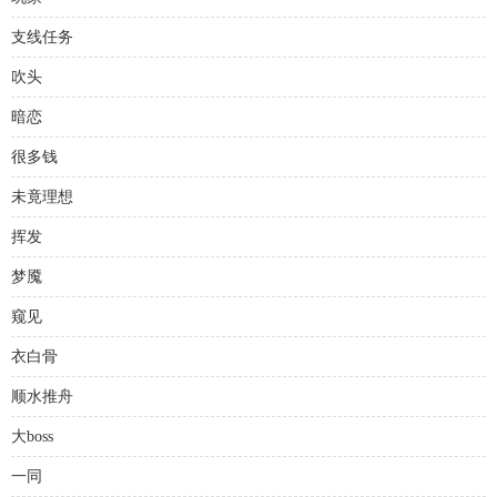
支线任务
吹头
暗恋
很多钱
未竟理想
挥发
梦魇
窥见
衣白骨
顺水推舟
大boss
一同