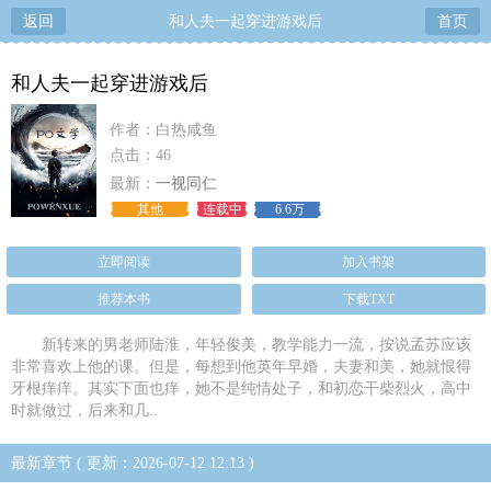
返回
和人夫一起穿进游戏后
首页
和人夫一起穿进游戏后
作者：白热咸鱼
点击：46
最新：
一视同仁
其他
连载中
6.6万
立即阅读
加入书架
推荐本书
下载TXT
新转来的男老师陆淮，年轻俊美，教学能力一流，按说孟苏应该
非常喜欢上他的课。但是，每想到他英年早婚，夫妻和美，她就恨得
牙根痒痒。其实下面也痒，她不是纯情处子，和初恋干柴烈火，高中
时就做过，后来和几..
最新章节 ( 更新：2026-07-12 12:13 )