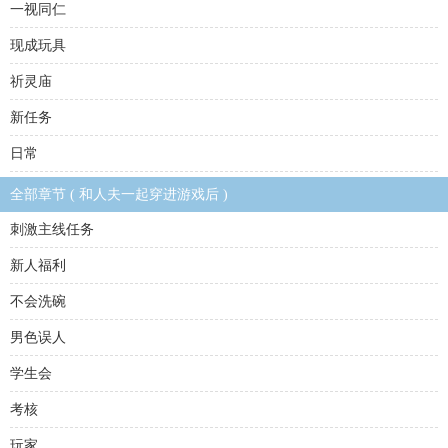
一视同仁
现成玩具
祈灵庙
新任务
日常
全部章节 ( 和人夫一起穿进游戏后 )
刺激主线任务
新人福利
不会洗碗
男色误人
学生会
考核
玩家