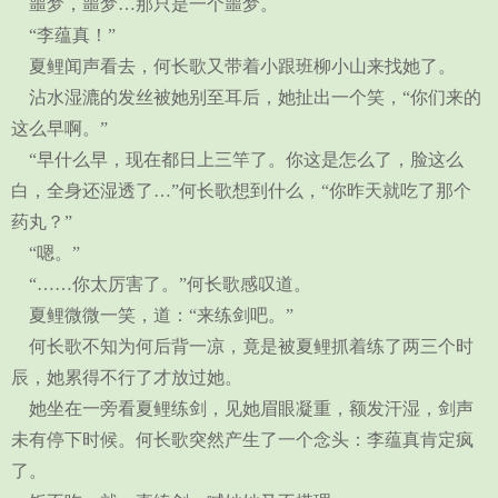
噩梦，噩梦…那只是一个噩梦。
“李蕴真！”
夏鲤闻声看去，何长歌又带着小跟班柳小山来找她了。
沾水湿漉的发丝被她别至耳后，她扯出一个笑，“你们来的
这么早啊。”
“早什么早，现在都日上三竿了。你这是怎么了，脸这么
白，全身还湿透了…”何长歌想到什么，“你昨天就吃了那个
药丸？”
“嗯。”
“……你太厉害了。”何长歌感叹道。
夏鲤微微一笑，道：“来练剑吧。”
何长歌不知为何后背一凉，竟是被夏鲤抓着练了两三个时
辰，她累得不行了才放过她。
她坐在一旁看夏鲤练剑，见她眉眼凝重，额发汗湿，剑声
未有停下时候。何长歌突然产生了一个念头：李蕴真肯定疯
了。