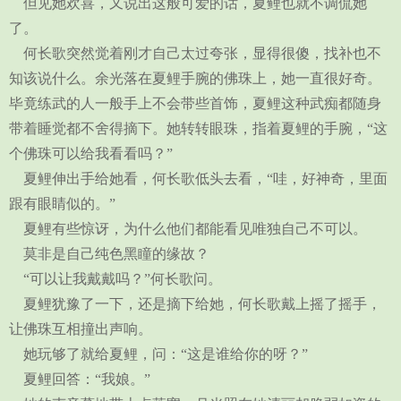
但见她欢喜，又说出这般可爱的话，夏鲤也就不调侃她
了。
何长歌突然觉着刚才自己太过夸张，显得很傻，找补也不
知该说什么。余光落在夏鲤手腕的佛珠上，她一直很好奇。
毕竟练武的人一般手上不会带些首饰，夏鲤这种武痴都随身
带着睡觉都不舍得摘下。她转转眼珠，指着夏鲤的手腕，“这
个佛珠可以给我看看吗？”
夏鲤伸出手给她看，何长歌低头去看，“哇，好神奇，里面
跟有眼睛似的。”
夏鲤有些惊讶，为什么他们都能看见唯独自己不可以。
莫非是自己纯色黑瞳的缘故？
“可以让我戴戴吗？”何长歌问。
夏鲤犹豫了一下，还是摘下给她，何长歌戴上摇了摇手，
让佛珠互相撞出声响。
她玩够了就给夏鲤，问：“这是谁给你的呀？”
夏鲤回答：“我娘。”