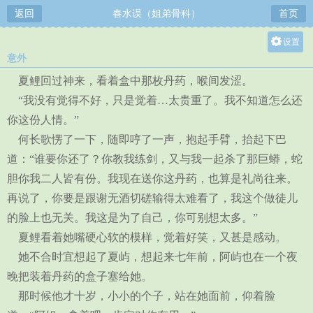
返回
春水误（姐弟骨科）
首页
设置
意外
关灯
夏鲤回过神来，看着盒中那枚丹药，喉间发涩。
大
“我没有觉得不好，只是觉着…太贵重了。我不知道怎么还
中
你这份人情。”
小
何长歌愣了一下，随即哼了一声，抱起手臂，抬起下巴
道：“谁要你还了？你教我练剑，又与我一起杀了那巨蟒，蛇
胆你我二人皆有份。我现在送你这丹药，也算是礼尚往来。
再说了，你要是跟谢无酒切磋输得太难看了，我这个做徒儿
的脸上也无关。我这是为了自己，你可别想太多。”
夏鲤看着她嘴硬心软的模样，觉着好笑，又甚是感动。
她不合时宜想起了夏屿，想起来七年前，阿屿也在一个夜
晚把装着丹药的盒子塞给她。
那时候他才十岁，小小的个子，站在她面前，仰着脸