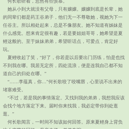
何长歌听着，忽然有些羡慕。
她从小到大就没有父母，只有嬢嬢。嬢嬢到底是长辈，她
的同辈们都是药王谷弟子，他们无一不尊敬她，视她为下一
任谷主。所以相处起来，总是不像朋友。她不知道有姊妹是
什么感觉。想来肯定很有趣，若是要姐姐哥哥，她希望是夏
鲤这般的。至于妹妹弟弟，希望听话点，可爱点，肯定好
玩。
夏鲤收起了笑，“好了，你若是以后要出门历练，怕是也找
不到我在哪。我居无定所，四处流浪，便是连我自己都不知
道自己的归处在哪。”
“……李蕴真，你…”何长歌咬了咬嘴唇，心里说不出来的
堵塞难受。
“不过，若是我的事情落定。又找到我的弟弟，我想我应该
会找个地方落定下来。届时你来找我，我必定带你到处逛
逛。”
何长歌闻言，一时间不知该如何回答。原来夏鲤身上背负