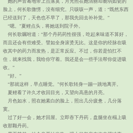
她的声音蓦地带上点落寞，月光照在她清丽却脆弱如瓷的
脸上，何长歌微愣，没有细究。只咳咳一声，道：“既然东西
已经送到了，天色也不早了，那我先回去补补觉。”
“嗯。”夏鲤点头，将她送到院子外。
何长歌嘱咐道：“那个丹药药性很强，吃起来味道不算好，
而且还会有些难受。譬如全身滚烫无比。这是你的经脉在吸
收其中的药力而发热，是正常反应。不过，你若是怕扛不
住，就来找我，我给你守着。我还是会一些手法帮你促进吸
收。”
“好。”
“那就这样，早点睡觉。”何长歌转身一蹦一跳地离开。
夏鲤看了许久才收回目光，又望向高悬的月亮。
月色如水，照在她素白的脸上，照出几分疲惫，几分落
寞。
过了好一会，她才回屋。立即吞下丹药，盘腿坐在榻上吸
收那颗丹药。