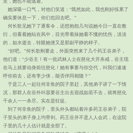
至，她也不能逃避。
她深吸一口气，对他们笑道：“既然如此，我也刚好练累了
确实要休息一下，你们也回去吧。”
何长歌见她下了逐客令，还想抱怨几句说她今日一直在敷
衍，但看着她站在风中，目光带着抹她看不懂的忧伤，淡淡
的，如水逝去，转眼她便又是那副平静的样子。
“好吧。”何长歌刚要走，外面突然来了几个药王谷弟子，
他们道：“少谷主！有一批武林人士在慈化大开杀戒，谷主现
在马上就要动身前往慈化！她有事要与你交代，叫我们速速
呼你前去，还有李少侠，能否伴同相随？”
于是三人一起往何非鱼的院子里赶，其他弟子讲了一下情
况，那群人在谷外叫嚣要谷主出去迎战如若不去，就将慈化
千余人一一杀尽。实在是狂徒。
到了何非鱼的院子，里头外头都站着许多药王谷弟子，院
子里头的弟子身上均带剑。药王谷并不是人人会武，在这院
子里的几十人估计就是全部了。