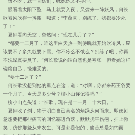
饭不吃，就一直练剑，喊她她又不搭理。
眼看着太阳下坠，马上就要入夜，又袭来一阵妖风，何长
歌被风吹得一抖擞，喊道：“李蕴真，别练了。我都要冷死
了！”
夏鲤看向天空，突然问：“现在几月了？”
“都要十二月了，咱这里白天热一到傍晚就开始吹冷风，应
该要不了多久就要下雪。你不冷么不饿么？别练了吧，你再
不洗澡真要臭了。”何长歌说的话自然也是夸张，但看她这样
磋磨自己，怪难受的。
“要十二月了？”
何长歌没想到她的重点在这，道：“对啊，你都来药王谷要
一个月了。今天是多少号？柳小山你记得吗？”
柳小山点头道：“长歌，现在是十一月二十六日。”
夏鲤收了剑，终于明白自己莫名的烦躁从何而来。即便刻
意想要把那些痛苦的回忆塞进角落，默默抚平伤疤，挂上微
笑，仿佛那些从未发生。可是都是假的，痛苦总是如约而