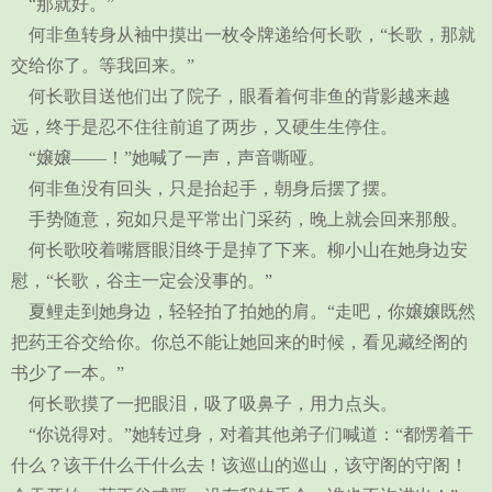
“那就好。”
何非鱼转身从袖中摸出一枚令牌递给何长歌，“长歌，那就
交给你了。等我回来。”
何长歌目送他们出了院子，眼看着何非鱼的背影越来越
远，终于是忍不住往前追了两步，又硬生生停住。
“嬢嬢——！”她喊了一声，声音嘶哑。
何非鱼没有回头，只是抬起手，朝身后摆了摆。
手势随意，宛如只是平常出门采药，晚上就会回来那般。
何长歌咬着嘴唇眼泪终于是掉了下来。柳小山在她身边安
慰，“长歌，谷主一定会没事的。”
夏鲤走到她身边，轻轻拍了拍她的肩。“走吧，你嬢嬢既然
把药王谷交给你。你总不能让她回来的时候，看见藏经阁的
书少了一本。”
何长歌摸了一把眼泪，吸了吸鼻子，用力点头。
“你说得对。”她转过身，对着其他弟子们喊道：“都愣着干
什么？该干什么干什么去！该巡山的巡山，该守阁的守阁！