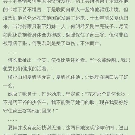
谷主的事情被何明君的父母发现，药王谷所有弟子本就在他
的带领下苦不堪言，于是联同何家人一起将他驱逐出境。但
没想到他竟然还在其他国家发展了起来，十五年前又复仇归
来。当时何家只剩下姐妹二人，何明君又刚生完孩子…尽管
如此还是拖着身体全力御敌，勉强保住了药王谷。但何非鱼
被毒瞎了眼，何明君则是受了重伤，不治而亡。
……
何长歌扯出一个笑，笑得比哭还难看。“什么藏经阁…我只
想要她们健康的活着。”
柳小山和夏鲤均无言，夏鲤抱住她，让她埋在胸口哭了好
一会。
她吸了吸鼻子，打起劲来，坚定道：“方才那个是何长歌，
不是药王谷的少谷主。我不能丢了她们的脸，现在我要好好
守住药王谷等他们回来！”
……
夏鲤并没有忘记找谢无酒，这两日她发现除却守阁，巡山