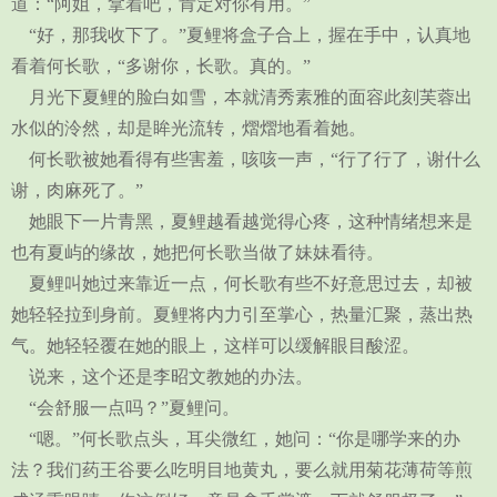
道：“阿姐，拿着吧，肯定对你有用。”
“好，那我收下了。”夏鲤将盒子合上，握在手中，认真地
看着何长歌，“多谢你，长歌。真的。”
月光下夏鲤的脸白如雪，本就清秀素雅的面容此刻芙蓉出
水似的泠然，却是眸光流转，熠熠地看着她。
何长歌被她看得有些害羞，咳咳一声，“行了行了，谢什么
谢，肉麻死了。”
她眼下一片青黑，夏鲤越看越觉得心疼，这种情绪想来是
也有夏屿的缘故，她把何长歌当做了妹妹看待。
夏鲤叫她过来靠近一点，何长歌有些不好意思过去，却被
她轻轻拉到身前。夏鲤将内力引至掌心，热量汇聚，蒸出热
气。她轻轻覆在她的眼上，这样可以缓解眼目酸涩。
说来，这个还是李昭文教她的办法。
“会舒服一点吗？”夏鲤问。
“嗯。”何长歌点头，耳尖微红，她问：“你是哪学来的办
法？我们药王谷要么吃明目地黄丸，要么就用菊花薄荷等煎