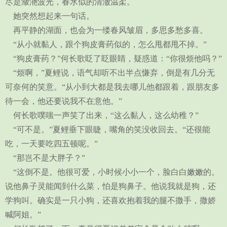
尽是潋滟波光，春水似的清澈温柔。
她突然想起来一句话。
再平静的湖面，也会为一缕春风皱眉，多思多愁多喜。
“从小就黏人，跟个狗皮膏药似的，怎么甩都甩不掉。”
“狗皮膏药？”何长歌眨了眨眼睛，疑惑道：“你很烦他吗？”
“烦啊，”夏鲤说，语气却听不出半点慊弃，倒是有几分无
可奈何的笑意。“从小到大都是我去哪儿他都跟着，跟朋友多
待一会，他还要说我不在意他。”
何长歌噗嗤一声笑了出来，“这么黏人，这么幼稚？”
“可不是。”夏鲤垂下眼睫，嘴角的笑没收回去。“还很能
吃，一天要吃四五顿呢。”
“那岂不是大胖子？”
“这倒不是。他很可爱，小时候小小一个，脸白白嫩嫩的。
说他鼻子灵能闻到什么菜，怕是狗鼻子。他说我就是狗，还
学狗叫。确实是一只小狗，还喜欢抱着我的腿不撒手，撒娇
喊阿姐。”