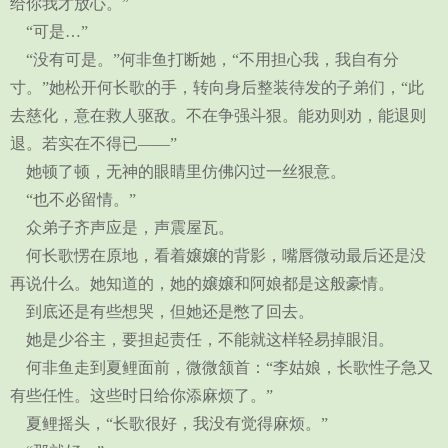
给你我才放心。”
“可是…”
“没有可是。”何非鱼打断她，“不用担心我，我自有分
寸。”她松开何长歌的手，转向身后整装待发的子弟们，“此
去慈化，意在救人驱敌。不在争强斗狠。能劝则劝，能退则
退。若实在不得已——”
她顿了顿，无神的眼睛里仿佛闪过一丝狠意。
“也不必留情。”
众弟子齐声应是，声震屋瓦。
何长歌愣在原地，看着嬢嬢的背影，嘴唇微动最后还是没
再说什么。她知道的，她的嬢嬢和阿娘都是这般豪情。
到底还是有些想哭，但她还是憋了回去。
她是少谷主，要担起责任，不能就这样轻易掉眼泪。
何非鱼走到夏鲤面前，微微颔首：“李姑娘，长歌性子急又
有些任性。这些时日给你添麻烦了。”
夏鲤摇头，“长歌很好，我没有觉得麻烦。”