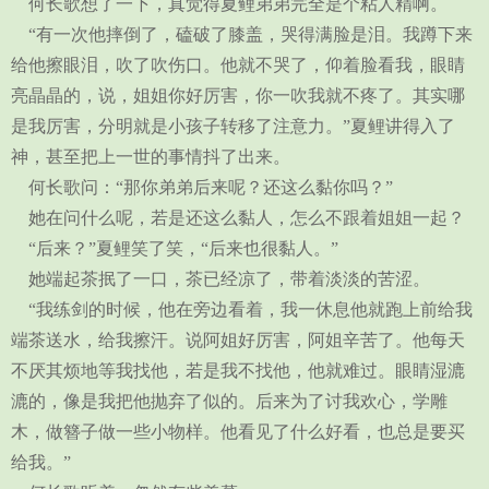
何长歌想了一下，真觉得夏鲤弟弟完全是个粘人精啊。
“有一次他摔倒了，磕破了膝盖，哭得满脸是泪。我蹲下来
给他擦眼泪，吹了吹伤口。他就不哭了，仰着脸看我，眼睛
亮晶晶的，说，姐姐你好厉害，你一吹我就不疼了。其实哪
是我厉害，分明就是小孩子转移了注意力。”夏鲤讲得入了
神，甚至把上一世的事情抖了出来。
何长歌问：“那你弟弟后来呢？还这么黏你吗？”
她在问什么呢，若是还这么黏人，怎么不跟着姐姐一起？
“后来？”夏鲤笑了笑，“后来也很黏人。”
她端起茶抿了一口，茶已经凉了，带着淡淡的苦涩。
“我练剑的时候，他在旁边看着，我一休息他就跑上前给我
端茶送水，给我擦汗。说阿姐好厉害，阿姐辛苦了。他每天
不厌其烦地等我找他，若是我不找他，他就难过。眼睛湿漉
漉的，像是我把他抛弃了似的。后来为了讨我欢心，学雕
木，做簪子做一些小物样。他看见了什么好看，也总是要买
给我。”