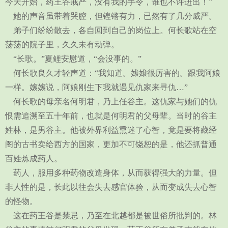
今天开始，药王谷戒严，没有我的手令，谁也不许进出！”
她的声音虽带着哭腔，但铿锵有力，已然有了几分威严。
弟子们纷纷散去，各自回到自己的岗位上。何长歌站在空
荡荡的院子里，久久未有动弹。
“长歌。”夏鲤安慰道，“会没事的。”
何长歌良久才轻声道：“我知道。嬢嬢很厉害的。跟我阿娘
一样。嬢嬢说，阿娘刚生下我就遇见仇家来寻仇…”
何长歌的母亲名何明君，乃上任谷主。这仇家与她们的仇
恨需追溯至五十年前，也就是何明君的父母辈。当时的谷主
姓林，是男谷主。他被外界利益熏迷了心智，竟是要将藏经
阁的古书卖给西方的国家，更加不可饶恕的是，他还抓普通
百姓炼成药人。
药人，服用多种药物改造身体，从而获得强大的力量。但
非人性的是，长此以往会失去感官体验，从而变成失去心智
的怪物。
这在药王谷是禁忌，乃至在北越都是被世俗所批判的。林