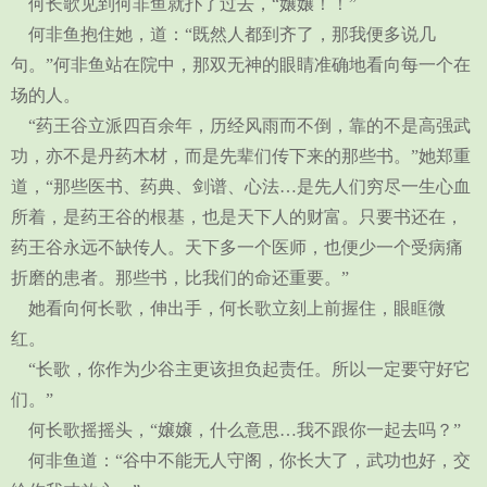
何长歌见到何非鱼就扑了过去，“嬢嬢！！”
何非鱼抱住她，道：“既然人都到齐了，那我便多说几
句。”何非鱼站在院中，那双无神的眼睛准确地看向每一个在
场的人。
“药王谷立派四百余年，历经风雨而不倒，靠的不是高强武
功，亦不是丹药木材，而是先辈们传下来的那些书。”她郑重
道，“那些医书、药典、剑谱、心法…是先人们穷尽一生心血
所着，是药王谷的根基，也是天下人的财富。只要书还在，
药王谷永远不缺传人。天下多一个医师，也便少一个受病痛
折磨的患者。那些书，比我们的命还重要。”
她看向何长歌，伸出手，何长歌立刻上前握住，眼眶微
红。
“长歌，你作为少谷主更该担负起责任。所以一定要守好它
们。”
何长歌摇摇头，“嬢嬢，什么意思…我不跟你一起去吗？”
何非鱼道：“谷中不能无人守阁，你长大了，武功也好，交