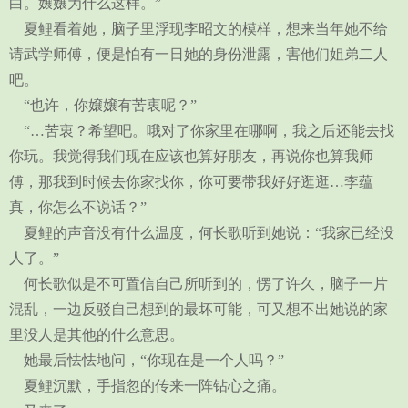
白。嬢嬢为什么这样。”
夏鲤看着她，脑子里浮现李昭文的模样，想来当年她不给
请武学师傅，便是怕有一日她的身份泄露，害他们姐弟二人
吧。
“也许，你嬢嬢有苦衷呢？”
“…苦衷？希望吧。哦对了你家里在哪啊，我之后还能去找
你玩。我觉得我们现在应该也算好朋友，再说你也算我师
傅，那我到时候去你家找你，你可要带我好好逛逛…李蕴
真，你怎么不说话？”
夏鲤的声音没有什么温度，何长歌听到她说：“我家已经没
人了。”
何长歌似是不可置信自己所听到的，愣了许久，脑子一片
混乱，一边反驳自己想到的最坏可能，可又想不出她说的家
里没人是其他的什么意思。
她最后怯怯地问，“你现在是一个人吗？”
夏鲤沉默，手指忽的传来一阵钻心之痛。