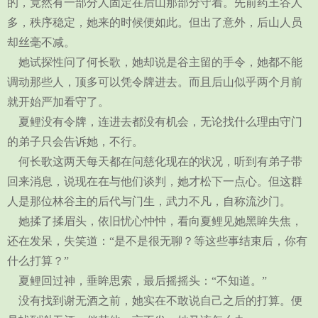
的，竟然有一部分人固定在后山那部分守着。先前药王谷人
多，秩序稳定，她来的时候便如此。但出了意外，后山人员
却丝毫不减。
她试探性问了何长歌，她却说是谷主留的手令，她都不能
调动那些人，顶多可以凭令牌进去。而且后山似乎两个月前
就开始严加看守了。
夏鲤没有令牌，连进去都没有机会，无论找什么理由守门
的弟子只会告诉她，不行。
何长歌这两天每天都在问慈化现在的状况，听到有弟子带
回来消息，说现在在与他们谈判，她才松下一点心。但这群
人是那位林谷主的后代与门生，武力不凡，自称流沙门。
她揉了揉眉头，依旧忧心忡忡，看向夏鲤见她黑眸失焦，
还在发呆，失笑道：“是不是很无聊？等这些事结束后，你有
什么打算？”
夏鲤回过神，垂眸思索，最后摇摇头：“不知道。”
没有找到谢无酒之前，她实在不敢说自己之后的打算。便