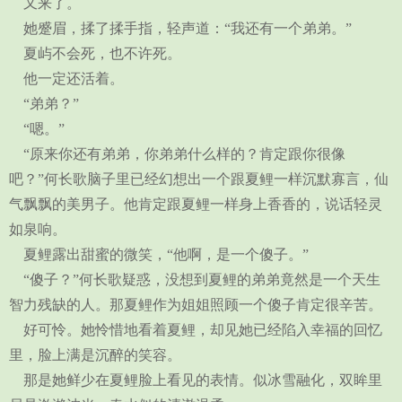
又来了。
她蹙眉，揉了揉手指，轻声道：“我还有一个弟弟。”
夏屿不会死，也不许死。
他一定还活着。
“弟弟？”
“嗯。”
“原来你还有弟弟，你弟弟什么样的？肯定跟你很像
吧？”何长歌脑子里已经幻想出一个跟夏鲤一样沉默寡言，仙
气飘飘的美男子。他肯定跟夏鲤一样身上香香的，说话轻灵
如泉响。
夏鲤露出甜蜜的微笑，“他啊，是一个傻子。”
“傻子？”何长歌疑惑，没想到夏鲤的弟弟竟然是一个天生
智力残缺的人。那夏鲤作为姐姐照顾一个傻子肯定很辛苦。
好可怜。她怜惜地看着夏鲤，却见她已经陷入幸福的回忆
里，脸上满是沉醉的笑容。
那是她鲜少在夏鲤脸上看见的表情。似冰雪融化，双眸里