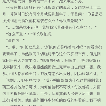
是找到谢无酒，倘若他一言不发，她又该怎么办。
何长歌想到夏鲤还有位那般奇妙的母亲，又想到马上十二
月，算算时日没有两个月就要到新年了，于是问：“你若是还
没找到谢无酒跟他切磋该怎么办？你很着急吗？”
“……如果找不到他，我想我活着都没有什么意义了。”
“这么严重？！”何长歌拍桌。
“逗你的。”
“…哦。”何长歌又道，“所以你还是很着急对吧？你看也都
要新年了，虽然跟高手切磋对于你这个武痴很重要，但是回
家陪陪家人更重要呀。”她看向外面，喃喃道：“等到嬢嬢解
决事情回来，我决定跟嬢嬢提议过完新年出去闯荡一番。我
从小到大都在药王谷，都没有怎么出去过。因为嬢嬢不让。”
说到此，她有些气愤，“我不明白嬢嬢为什么这样限制我！
药王谷其他弟子可以，为何偏偏我不可以！每次都说，外面
的世界很危险很危险。可是，我看其他人出去之后回来，脸
上都带着笑。他们说外面很多好吃的好玩的好看的…我不明