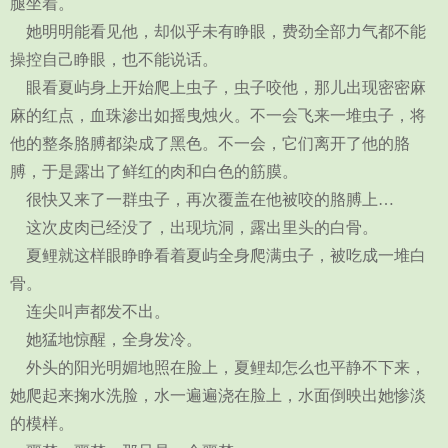
腿坐着。
她明明能看见他，却似乎未有睁眼，费劲全部力气都不能
操控自己睁眼，也不能说话。
眼看夏屿身上开始爬上虫子，虫子咬他，那儿出现密密麻
麻的红点，血珠渗出如摇曳烛火。不一会飞来一堆虫子，将
他的整条胳膊都染成了黑色。不一会，它们离开了他的胳
膊，于是露出了鲜红的肉和白色的筋膜。
很快又来了一群虫子，再次覆盖在他被咬的胳膊上…
这次皮肉已经没了，出现坑洞，露出里头的白骨。
夏鲤就这样眼睁睁看着夏屿全身爬满虫子，被吃成一堆白
骨。
连尖叫声都发不出。
她猛地惊醒，全身发冷。
外头的阳光明媚地照在脸上，夏鲤却怎么也平静不下来，
她爬起来掬水洗脸，水一遍遍浇在脸上，水面倒映出她惨淡
的模样。