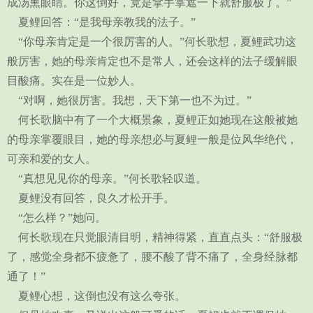
成汤熏眼睛。你这倒好，竟是拿手掌遮一下就舒服极了。”
夏鲤回答：“是我母亲教我的法子。”
“你母亲肯定是一个很厉害的人。”何长歌想，夏鲤武功这
般厉害，她的母亲肯定也不是常人，还会这样的法子缓解眼
目酸痛。实在是一位妙人。
“对啊，她很厉害。我想，天下第一也不为过。”
何长歌脑中有了一个大概景象，夏鲤正如她现在这般被她
的母亲掌覆眼目，她的母亲想必与夏鲤一般是位风华绝代，
可亲和爱的女人。
“真想见见你的母亲。”何长歌轻叹道。
夏鲤没有回答，良久才松开手。
“怎么样？”她问。
何长歌现在只觉眼清目明，精神得紧，直直点头：“舒服极
了，感觉全身都不疲惫了，腰不酸了背不痛了，全身经脉都
通了！”
夏鲤心想，这倒也没有这么夸张。