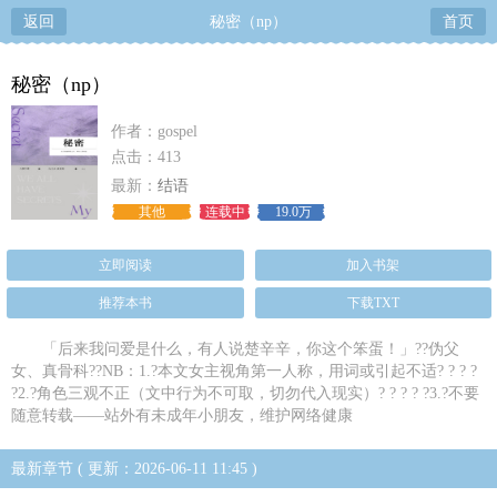
返回
秘密（np）
首页
秘密（np）
作者：gospel
点击：413
最新：
结语
其他
连载中
19.0万
立即阅读
加入书架
推荐本书
下载TXT
「后来我问爱是什么，有人说楚辛辛，你这个笨蛋！」??伪父
女、真骨科??NB：1.?本文女主视角第一人称，用词或引起不适? ? ? ?
?2.?角色三观不正（文中行为不可取，切勿代入现实）? ? ? ? ?3.?不要
随意转载——站外有未成年小朋友，维护网络健康
最新章节 ( 更新：2026-06-11 11:45 )