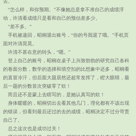
去。
“怎么样，和你预期。”不像她总是拿不准自己的成绩浮
动，许清看成绩只是看和自己的预估差多少。
“差不多。”
手机被递回，昭桐退出账号，“你的号我退了哦。”手机页
面对许清晃晃。
许清不甚在意的转头，“嗯。”
登上自己的账号，昭桐在桌子上兴致勃勃的研究自己各科
的卷面分数，数学的选择和填空扣的比想象中还多，昭桐看
的直冒冷汗，但后面大题居然还超常发挥了，瞪大眼睛，最
后一题的分数首次突破零了欸！
而且还不是蒙上去瞎写的，是她认真写的欸！
身体暖暖的，昭桐切出去看其他几门，理化都有不该出现
的错误，但看到最后还过的去的成绩，昭桐决定不过分苛责
自己了。
总之这次也是成功过关！