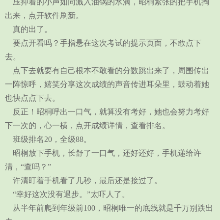
压抑着的小声如同溅入油锅的水滴，昭桐紧张的把手机掏
出来，点开软件刷新。
真的出了。
要点开看吗？手指悬在这次考试的提示页面，不敢点下
去。
点下去就要有自己根本不敢看的分数跳出来了，周围传出
一阵惊呼，嬉笑分享这次成绩的声音传进耳朵里，鼓动着她
也快点点下去。
反正！昭桐呼出一口气，就算没有考好，她也会努力考好
下一次的，心一横，点开成绩详情，查看排名。
班级排名20，全级88。
昭桐放下手机，长舒了一口气，还好还好，手机递给许
清，“查吗？”
许清盯着手机看了几秒，最后还是接过了。
“幸好这次没有退步。”太吓人了。
从半年前爬到年级前100，昭桐唯一的底线就是千万别跌出