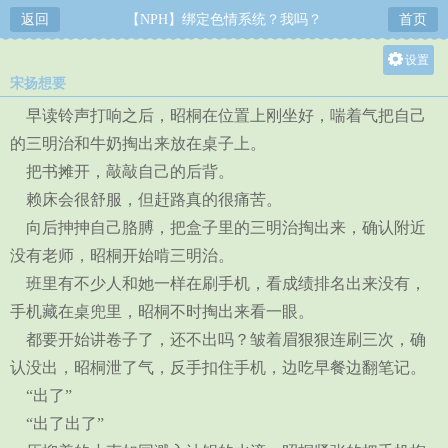
返回
【NPH】绑定色情系统？我吗？
首页
设置
宋扬想要
关灯
早读铃声打响之后，昭桐在位置上刚坐好，喘着气把自己
大
的三明治和牛奶掏出来放在桌子上。
中
把书摊开，敲敲自己的后背。
小
赖床会很舒服，但赶路真的很痛苦。
向后抻抻自己胳膊，把盒子里的三明治掏出来，确认附近
没有老师，昭桐开始啃三明治。
班里有不少人和她一样在刷手机，看成绩排名出来没有，
手机藏在桌兜里，昭桐不时掏出来看一眼。
都要开始讲卷子了，还不出吗？皱着眉狠狠连刷三次，确
认没出，昭桐泄了气，反手扣住手机，边吃早餐边翻笔记。
“出了”
“出了出了”