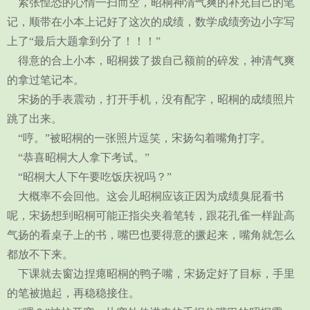
紧张惶恐的心情一扫而空，昭桐神清气爽的补充自己的笔
记，顺带在小本上记好了这次的成绩，数学成绩旁边小字写
上了“最后大题拿到分了！！！”
得意的合上小本，昭桐拨了拨自己额前的碎发，神清气爽
的拿过笔记本。
宋扬的手表震动，打开手机，没有配字，昭桐的成绩照片
跳了出来。
“哼。”被昭桐的一张照片逗笑，宋扬勾着嘴角打字。
“恭喜昭桐大人拿下考试。”
“昭桐大人下午要吃饭庆祝吗？”
大概率不会回他。这会儿昭桐应该正因为成绩臭屁看书
呢，宋扬想到昭桐可能正指尖夹着笔转，跟花孔雀一样趾高
气扬的看桌子上的书，嘴巴也要得意的撅起来，嘴角就怎么
都放不下来。
下课就去窗边捏瘪昭桐的鸭子嘴，宋扬定好了目标，手里
的笔被抛起，再稳稳接住。