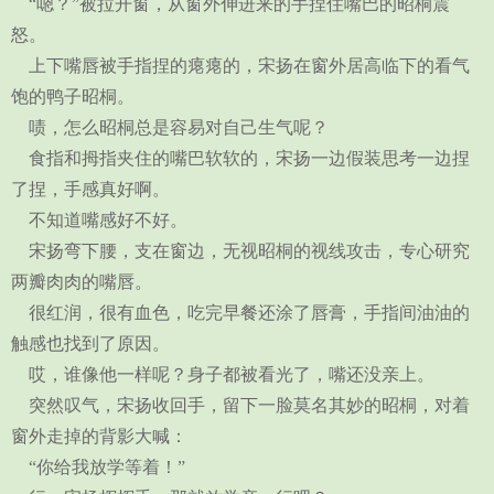
“嗯？”被拉开窗，从窗外伸进来的手捏住嘴巴的昭桐震
怒。
上下嘴唇被手指捏的瘪瘪的，宋扬在窗外居高临下的看气
饱的鸭子昭桐。
啧，怎么昭桐总是容易对自己生气呢？
食指和拇指夹住的嘴巴软软的，宋扬一边假装思考一边捏
了捏，手感真好啊。
不知道嘴感好不好。
宋扬弯下腰，支在窗边，无视昭桐的视线攻击，专心研究
两瓣肉肉的嘴唇。
很红润，很有血色，吃完早餐还涂了唇膏，手指间油油的
触感也找到了原因。
哎，谁像他一样呢？身子都被看光了，嘴还没亲上。
突然叹气，宋扬收回手，留下一脸莫名其妙的昭桐，对着
窗外走掉的背影大喊：
“你给我放学等着！”