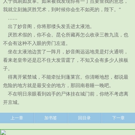
人于我易如反掌。如果被我发现你有一丁点要查我的意思，
我就立刻施厌胜咒术，到时候你会生不如死的，陛下。”
……
出了妙音阁，你将那缕头发丢进太液池。
厌胜术假的，你不会。昆仑所藏再怎么收录三教九流，也
不会有这种不入眼的旁门左道。
坐在太液池边赏了一阵月，妙音阁远远地竟是灯火通明，
看来老皇帝还是忍不住大发雷霆了，不知又会有多少人挨板
子。
得离开紫禁城，不能牵扯到蓬莱宫。你清晰地想，都说最
危险的地方就是最安全的地方，那回南巷睡一晚吧。
不在明日亲眼看到凶手的尸体挂在城门前，你绝不考虑离
开京城。
上一章
加书签
回目录
下一章