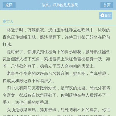
返回
「修真」师弟他是龙傲天
首页
设置
觅亡人
关灯
将近子时，万籁俱寂。汉白玉华柱静立在晚风中，浓稠的
大
夜色压住巍峨朱城，黯淡星辉下，连侍卫们都开始坐在阶前
中
打盹。
小
是时候了。你脚尖扣住檐角下的兽形雕花，腰身贴住鎏金
瓦当侧翻入檐下死角，紧接着抓上朱红色窗楣横身一跃，宛
若一只轻盈的燕子，稳稳立于五人合抱粗的房梁上。
老皇帝今夜宿的这座高台名妙音阁，妙音阁，当真妙哉，
换成太和殿还真不容易潜入。
阁中只有隔间亮着微弱烛光，是守夜的太监。除此外有四
名宫女，都或各自找角落歇了。你利落地在每人后颈补了一
手刀，送他们睡的更香甜。
头顶是琼梁雕凤，藻井嵌珠，处处透着不凡的尊贵。你往