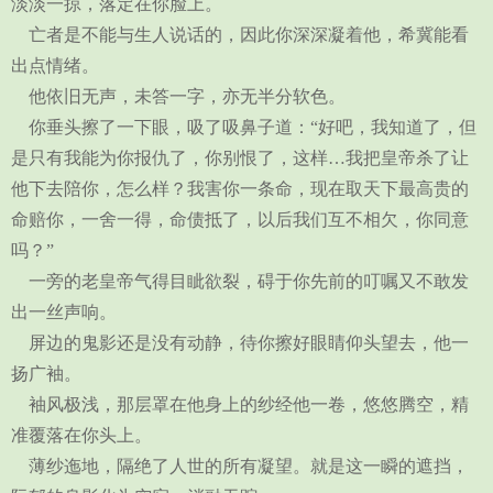
淡淡一掠，落定在你脸上。
亡者是不能与生人说话的，因此你深深凝着他，希冀能看
出点情绪。
他依旧无声，未答一字，亦无半分软色。
你垂头擦了一下眼，吸了吸鼻子道：“好吧，我知道了，但
是只有我能为你报仇了，你别恨了，这样…我把皇帝杀了让
他下去陪你，怎么样？我害你一条命，现在取天下最高贵的
命赔你，一舍一得，命债抵了，以后我们互不相欠，你同意
吗？”
一旁的老皇帝气得目眦欲裂，碍于你先前的叮嘱又不敢发
出一丝声响。
屏边的鬼影还是没有动静，待你擦好眼睛仰头望去，他一
扬广袖。
袖风极浅，那层罩在他身上的纱经他一卷，悠悠腾空，精
准覆落在你头上。
薄纱迤地，隔绝了人世的所有凝望。就是这一瞬的遮挡，