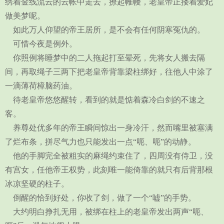
绣着金线流云的云帐中走去，撩起帷幔，老皇帝正搂着爱妃
做美梦呢。
如此万人仰望的帝王居所，是不会有任何阴寒冤仇的。
可惜今夜是例外。
你照例将睡梦中的二人拖起打至晕死，先将女人搬去隔
间，再取绳子三两下把老皇帝背靠梁柱绑好，往他人中涂了
一滴薄荷樟脑药油。
待老皇帝悠悠醒转，看到的就是惦着森冷白剑的不速之
客。
养尊处优多年的帝王瞬间惊出一身冷汗，然而嘴里被塞满
了烂布条，拼尽气力也只能发出一点“呃、呃”的动静。
他的手脚完全被粗实的麻绳约束住了，四周没有侍卫，没
有宫女，任他帝王权势，此刻唯一能倚靠的就只有后背那根
冰凉坚硬的柱子。
倒醒的恰到好处，你收了剑，做了一个“嘘”的手势。
大约明白挣扎无用，被绑在柱上的老皇帝发出两声“呃、