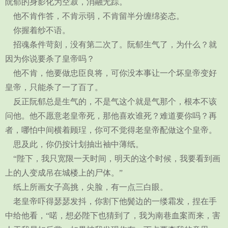
阮郁的身影化为空寂，消融无踪。
他不肯作答，不肯示弱，不肯留半分缠绵姿态。
你握着纱不语。
招魂条件苛刻，没有第二次了。阮郁生气了，为什么？就
因为你说要杀了皇帝吗？
他不肯，他要做忠臣良将，可你没本事让一个坏皇帝变好
皇帝，只能杀了一了百了。
反正阮郁总是生气的，不是气这个就是气那个，根本不该
问他。他不愿意老皇帝死，那他喜欢谁死？难道要你吗？再
者，哪怕中间横着顾珵，你可不觉得老皇帝配做这个皇帝。
思及此，你仍按计划抽出袖中薄纸。
“陛下，我只宽限一天时间，明天的这个时候，我要看到画
上的人变成吊在城楼上的尸体。”
纸上所画女子高挑，尖脸，有一点三白眼。
老皇帝吓得瑟瑟发抖，你割下他鬓边的一缕霜发，捏在手
中给他看，“喏，想必陛下也猜到了，我为南巷血案而来，害