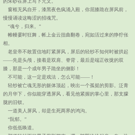
的朱砂在屏上写下咒文。
窗柩无风自开，漆黑夜色疯涌入殿，你屈膝跪在屏风前，
慢慢诵读这晦涩的招魂咒。
“魂兮，归来。”
帷幔霎时狂舞，帐上金云扭曲翻卷，宛如活过来的狰狞伥
相。
老皇帝不敢置信地盯紧屏风，屏后的轻纱不知何时被拱起
——先是头颅，接着是双肩、脊背，最后是端正收拢的双
膝，那是一个成年男子跪坐的侧影！
不可能，这一定是戏法，怎么可能——！
轻纱被亡魂无形的躯体顶起，映出一个孤挺的剪影。泛青
的月华下，你似能穿透屏风，看见他紧握的掌心里，那支朦
胧的旧钗。
一道美人屏风，却是生死两界的鸿沟。
“阮郁。”
你低低唤道。