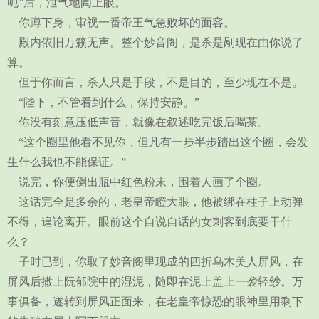
呃”后，泄气地阖上眼。
你蹲下身，审视一番帝王气急败坏的面容。
殿内依旧万籁无声。整个妙音阁，是杀是剐现在由你说了
算。
但于你而言，杀人只是手段，不是目的，至少现在不是。
“陛下，不管看到什么，保持安静。”
你没有刻意压低声音，就像在叙述吃完饭后喝茶。
“这个圈里他看不见你，但凡有一步半步踏出这个圈，会发
生什么我也不能保证。”
说完，你便倒出瓶中红色粉末，围着人画了个圈。
这话完全是多余的，老皇帝瞪大眼，他被绑在柱子上动弹
不得，遑论离开。眼前这个自说自话的女刺客到底要干什
么？
子时已到，你取了妙音阁里现成的四折乌木美人屏风，在
屏风后撒上阮郁院中的湿泥，随即在泥上盖上一袭轻纱。万
事俱备，遂转到屏风正面来，在老皇帝惊恐的眼神里用剩下