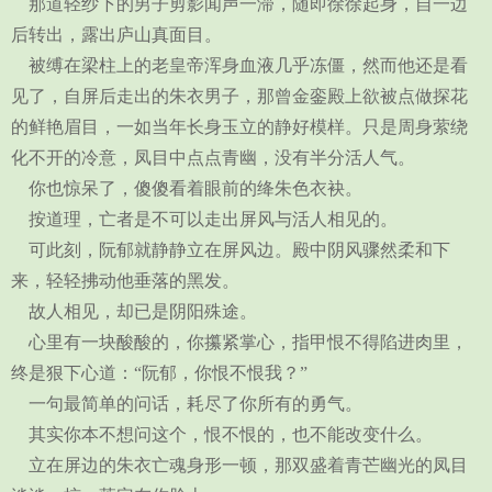
那道轻纱下的男子剪影闻声一滞，随即徐徐起身，自一边
后转出，露出庐山真面目。
被缚在梁柱上的老皇帝浑身血液几乎冻僵，然而他还是看
见了，自屏后走出的朱衣男子，那曾金銮殿上欲被点做探花
的鲜艳眉目，一如当年长身玉立的静好模样。只是周身萦绕
化不开的冷意，凤目中点点青幽，没有半分活人气。
你也惊呆了，傻傻看着眼前的绛朱色衣袂。
按道理，亡者是不可以走出屏风与活人相见的。
可此刻，阮郁就静静立在屏风边。殿中阴风骤然柔和下
来，轻轻拂动他垂落的黑发。
故人相见，却已是阴阳殊途。
心里有一块酸酸的，你攥紧掌心，指甲恨不得陷进肉里，
终是狠下心道：“阮郁，你恨不恨我？”
一句最简单的问话，耗尽了你所有的勇气。
其实你本不想问这个，恨不恨的，也不能改变什么。
立在屏边的朱衣亡魂身形一顿，那双盛着青芒幽光的凤目