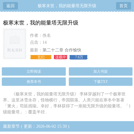
返回
极寒末世，我的能量塔无限升级
首页
极寒末世，我的能量塔无限升级
作者：佚名
点击：14
最新：
第二十二章 合作愉快
玄幻
连载中
7.6万
立即阅读
加入书架
推荐本书
下载TXT
《极寒末世，我的能量塔无限升级》 李林穿越到了一个极寒世
界。这里冰雪永存，怪物横行，帝国陨落。人类只能在寒冬中靠著
「篝火」苟延残喘。幸好，李林获得了一座能无限升级的能量塔。「1
级能量塔」：覆盖半径..
最新章节 ( 更新：2026-06-02 15:39 )