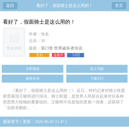
返回
看好了，假面骑士是这么用的！
首页
看好了，假面骑士是这么用的！
作者：佚名
点击：30
最新：
第23章 世界破坏者传说
玄幻
连载中
5.6万
立即阅读
加入书架
推荐本书
下载TXT
《看好了，假面骑士是这么用的！》 近日，特约记者对骑士联盟
新晋最强王晓明进行採访。骑士联盟，是世界人民联合起来对抗各种
邪恶势力怪物的重要组织。王晓明不但是组织里第一强者，还获得了
「虫群杀戮机」「..
最新章节 ( 更新：2026-06-02 15:47 )