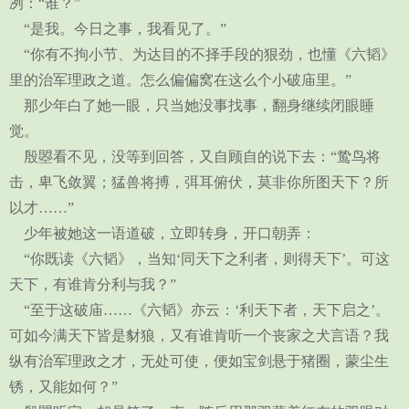
冽：“谁？”
“是我。今日之事，我看见了。”
“你有不拘小节、为达目的不择手段的狠劲，也懂《六韬》
里的治军理政之道。怎么偏偏窝在这么个小破庙里。”
那少年白了她一眼，只当她没事找事，翻身继续闭眼睡
觉。
殷曌看不见，没等到回答，又自顾自的说下去：“鸷鸟将
击，卑飞敛翼；猛兽将搏，弭耳俯伏，莫非你所图天下？所
以才……”
少年被她这一语道破，立即转身，开口朝弄：
“你既读《六韬》，当知‘同天下之利者，则得天下’。可这
天下，有谁肯分利与我？”
“至于这破庙……《六韬》亦云：‘利天下者，天下启之’。
可如今满天下皆是豺狼，又有谁肯听一个丧家之犬言语？我
纵有治军理政之才，无处可使，便如宝剑悬于猪圈，蒙尘生
锈，又能如何？”