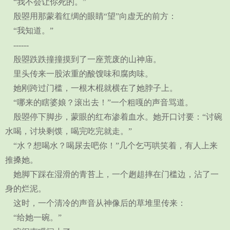
“我不会让你死的。”
殷曌用那蒙着红绸的眼睛“望”向虚无的前方：
“我知道。”
------
殷曌跌跌撞撞摸到了一座荒废的山神庙。
里头传来一股浓重的酸馊味和腐肉味。
她刚跨过门槛，一根木棍就横在了她脖子上。
“哪来的瞎婆娘？滚出去！”一个粗嘎的声音骂道。
殷曌停下脚步，蒙眼的红布渗着血水。她开口讨要：“讨碗
水喝，讨块剩馍，喝完吃完就走。”
“水？想喝水？喝尿去吧你！”几个乞丐哄笑着，有人上来
推搡她。
她脚下踩在湿滑的青苔上，一个趔趄摔在门槛边，沾了一
身的烂泥。
这时，一个清冷的声音从神像后的草堆里传来：
“给她一碗。”