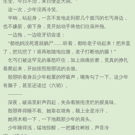
生变。今日不治，来日便是大祸。”
这一次，少年没再冷笑。
半晌，站起身，一言不发地走到那几个腹泻的乞丐身边，
也不嫌脏，俯下身，竟开始动手将他们往庙外拖。
一边拖，一边咬牙切齿道：
“都他妈没死透就躺尸……听着，都给老子动起来！把井盖
了，把坑挖了！谁再敢随地拉撒，老子打断他的腿！”
乞丐们被这罕见的暴怒吓住，加上病痛折磨，竟真的挣扎
着爬起来，开始按照殷曌说的去做。
殷曌听着身后少年粗重的呼吸声，嘴角勾了一下。这少年
有脑子，甚至还读过《六韬》。
———
深夜，破庙里鼾声四起，夹杂着脓疮溃烂的腥臭味。
殷曌疼得睡不着。她靠在墙角，额上全是冷汗，
她用木棍一下，一下地戳那少年的肩头。
少年睡得浅，猛地惊醒，一把攥住树枝，声音冷