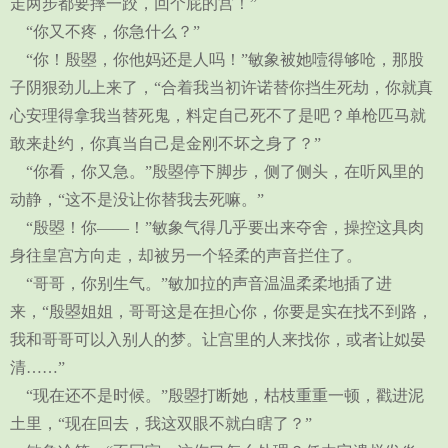
走两步都要摔一跤，回个屁的宫！”
“你又不疼，你急什么？”
“你！殷曌，你他妈还是人吗！”敏象被她噎得够呛，那股
子阴狠劲儿上来了，“合着我当初许诺替你挡生死劫，你就真
心安理得拿我当替死鬼，料定自己死不了是吧？单枪匹马就
敢来赴约，你真当自己是金刚不坏之身了？”
“你看，你又急。”殷曌停下脚步，侧了侧头，在听风里的
动静，“这不是没让你替我去死嘛。”
“殷曌！你——！”敏象气得几乎要出来夺舍，操控这具肉
身往皇宫方向走，却被另一个轻柔的声音拦住了。
“哥哥，你别生气。”敏加拉的声音温温柔柔地插了进
来，“殷曌姐姐，哥哥这是在担心你，你要是实在找不到路，
我和哥哥可以入别人的梦。让宫里的人来找你，或者让姒晏
清……”
“现在还不是时候。”殷曌打断她，枯枝重重一顿，戳进泥
土里，“现在回去，我这双眼不就白瞎了？”