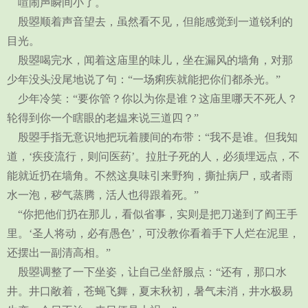
喧闹声瞬间小了。
殷曌顺着声音望去，虽然看不见，但能感觉到一道锐利的
目光。
殷曌喝完水，闻着这庙里的味儿，坐在漏风的墙角，对那
少年没头没尾地说了句：“一场痢疾就能把你们都杀光。”
少年冷笑：“要你管？你以为你是谁？这庙里哪天不死人？
轮得到你一个瞎眼的老媪来说三道四？”
殷曌手指无意识地把玩着腰间的布带：“我不是谁。但我知
道，‘疾疫流行，则问医药’。拉肚子死的人，必须埋远点，不
能就近扔在墙角。不然这臭味引来野狗，撕扯病尸，或者雨
水一泡，秽气蒸腾，活人也得跟着死。”
“你把他们扔在那儿，看似省事，实则是把刀递到了阎王手
里。‘圣人将动，必有愚色’，可没教你看着手下人烂在泥里，
还摆出一副清高相。”
殷曌调整了一下坐姿，让自己坐舒服点：“还有，那口水
井。井口敞着，苍蝇飞舞，夏末秋初，暑气未消，井水极易