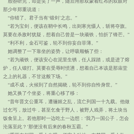
殷曌听完，却是笑了一声，随后用那双蒙着红布的双眼对
那少年郑重说道：
“你错了。君子当有‘锻剑’之志。”
“若为宝剑，便该在鞘中长鸣，出则寒光慑人，斩将夺旗。
莫要在杀敌时犹疑，想着自己曾是一块顽铁，怕折了锋芒。”
“利不利，金石可鉴，轮不到你妄自菲薄。”
她调整了一下靠坐的姿势，让呼吸顺畅了些：
“若为顽铁，便该安心在泥里生锈，任人踩踏，或是进了熔
炉，任人锻打。莫要在受辱时愤懑，想着自己本该是那庙堂
之上的礼器，不甘这般下场。”
“成不成，火候到了自然揭晓，轮不到你自怜身世。”
她又换了个坐姿，将重心移了移：
“昔年晋文公重耳，遭骊姬之乱，流亡列国一十九载。他做
过乞丐，放过牛，甚至乞食于野人，被野人戏弄，将土块当
饭食呈上。若他那时一边吃土一边想：‘我乃一国公子，怎会
沦落至此？’那便没有后来的春秋五霸。”