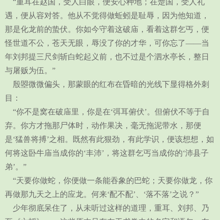
“重耳在赵国，受人白眼，便安心种地；在楚国，受人礼
遇，便从容对答。他从不觉得做蚯蚓是耻辱，因为他知道，
那是化龙前的蛰伏。你如今守着这破庙，看着这群乞丐，便
怪世道不公，苍天无眼，辱没了你的才华，可你忘了——当
年刘邦提三尺剑斩白蛇起义前，也不过是个泗水亭长，整日
与屠贩为伍。”
殷曌微微偏头，那蒙眼的红布在昏暗的光线下显得格外刺
目：
“你不是窝在破庙里，你是在‘弭耳俯伏’。但俯伏不等于自
弃。你方才拖那尸体时，动作果决，毫无拖泥带水，那便
是‘猛兽将搏’之相。既然有此狠劲，有此学识，便该想想，如
何将这卧牛庙当成你的‘丰沛’，将这群乞丐当成你的‘沛县子
弟’。”
“天要你做蛇，你便做一条能吞象的巴蛇；天要你做龙，你
再做那九天之上的应龙。何来‘配不配’、‘落不落’之说？”
少年彻底呆住了，从未听过这样的道理，重耳、刘邦、乃