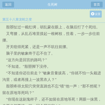
返回
生死树
首页
设置
第五十八章龙蛇之变
关灯
殷曌扯过一截红绸，胡乱蒙在眼上，在脑后打了个死结。
大
又弯腰，从乱石堆里摸起一根树枝，拄着，一步一步往前
中
挪。
小
牙关咬得死紧，还是一声不吭往前挪。
脑子里的敏象终于忍不住了。
“这方向是回宫的路吗？”
“不知道。”殷曌脚下没停。
“不知道你还往前走？”敏象音量拔高，“你就不怕一头栽进
沟里，或者再撞上一波黑衣人？”
殷曌疼得太阳穴突突直跳也不忘“啧”他一声：“那不然呢？
留在原地等死吗？”
“你现在这副鬼样子，还不如留在原地等死！两眼一抹黑，