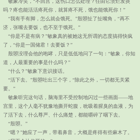
敏象冷笑，“不回宫，这伤口怎么处理？任由它溃烂发炎
吗？疼也能活活疼死你，就算疼不死，饿也能饿死你！”
“我有手有脚，怎么就会饿死。”殷曌扯了扯嘴角，“再不
济，张嘴去要饭，也不至于饿死。”
“你是不是有病？”敏象真的被她这无所谓的态度搞得快疯
了，“你是一国储君！去要饭？”
殷曌没理会他的咆哮，只是低低地问了一句：“敏象，你知
道，人最重要的事是什么吗？”
“什么？”敏象下意识接话。
“活下去。”殷曌吐出三个字，“除此之外，一切都无关紧
要。”
敏象听完这句话，脑海里不受控制地闪过一些画面——地
宫里，这个人毫不犹豫地撕开蛇腹，吮吸着腥臭的血液，为
了活下去，什么尊严、什么痛楚，都能嚼碎了咽下去。
“殷曌。”
“嗯？”她应了一声，带着鼻音，大概是疼得有些麻木了。