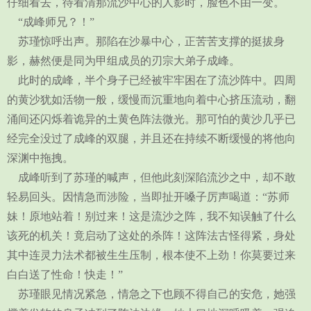
仔细看去，待看清那流沙中心的人影时，脸色不由一变。
“成峰师兄？！”
苏瑾惊呼出声。那陷在沙暴中心，正苦苦支撑的挺拔身
影，赫然便是同为甲组成员的刃宗大弟子成峰。
此时的成峰，半个身子已经被牢牢困在了流沙阵中。四周
的黄沙犹如活物一般，缓慢而沉重地向着中心挤压流动，翻
涌间还闪烁着诡异的土黄色阵法微光。那可怕的黄沙几乎已
经完全没过了成峰的双腿，并且还在持续不断缓慢的将他向
深渊中拖拽。
成峰听到了苏瑾的喊声，但他此刻深陷流沙之中，却不敢
轻易回头。因情急而涉险，当即扯开嗓子厉声喝道：“苏师
妹！原地站着！别过来！这是流沙之阵，我不知误触了什么
该死的机关！竟启动了这处的杀阵！这阵法古怪得紧，身处
其中连灵力法术都被生生压制，根本使不上劲！你莫要过来
白白送了性命！快走！”
苏瑾眼见情况紧急，情急之下也顾不得自己的安危，她强