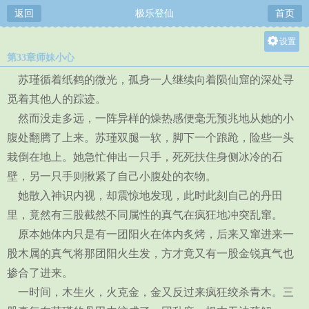
返回
极乐登仙
首页
设置
第33章师妹小心
关灯
苏瑾循着纸鹤的微光，孤身一人继续向着陨仙窟的深处寻
大
觅着其他人的踪迹。
中
然而没走多远，一阵异样的燥热感便毫无预兆地从她的小
小
腹处翻腾了上来。苏瑾双腿一软，脚下一个踉跄，险些一头
栽倒在地上。她急忙伸出一只手，死死扶住身侧冰冷的石
壁，另一只手则揪紧了自己小腹处的衣物。
她散入神识内视，却震惊地发现，此时此刻自己的丹田
里，竟然有三股截然不同属性的真气在疯狂地冲突乱窜。
原本她体内只是有一团阳火在体内炙烤，后来又窜进来一
股木属的真气将那团阳火生发，方才竟又有一股金锐真气也
掺合了进来。
一时间，木生火，火克金，金又反过来疯狂绞杀青木。三