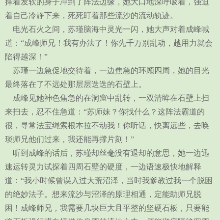
撑着发软的身子冲到了阵法边缘，她大口地深呼吸着，强迫
着自己冷静下来，死死盯着那些流沙的流动轨迹。
电光石火之间，苏瑾脑海中灵光一闪，她大声对着成峰喊
道：“成峰师兄！我有办法了！你先千万别乱动，越用力就会
陷得越深！”
苏瑾一边急促地交待着，一边焦急的环顾四周，她的目光
最终落在了不远处那层层迭迭的石壁上。
成峰见她神色焦急的在洞窟中乱转，一双清眸在石壁上扫
来扫去，忍不住急道：“苏师妹？你找什么？这阵法霸道的
很，寻常法宝绳索根本拉不动我！你听话，快离远些，去唤
琰师兄他们过来，我还能再撑片刻！”
听到成峰的话后，苏瑾却丝毫没有退却的意思，她一边迅
速运转灵力试探着四周石壁的硬度，一边语速极快地解释
道：“我小时候曾误入过大荒沼泽，当时我爹教过我一个脱困
的绝妙法子。想来流沙与沼泽的原理相通，定能助师兄脱
困！成峰师兄，我需要几块巨大且平整的坚硬石板，只要能