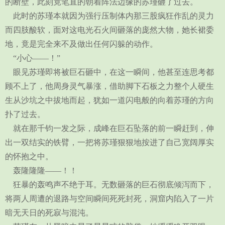
的断壁，此刻竟笔直的朝着阵法边缘的苏瑾砸了过去。
此时的苏瑾本就因为强行压制体内那三股疯狂作乱的灵力
而四肢酸软，面对这电光石火间砸落的庞然大物，她长裙委
地，竟是完全来不及做出任何闪躲的动作。
“小心——！”
眼见苏瑾即将被巨石砸中，在这一瞬间，他甚至连思考都
顾不上了，他周身灵气暴涨，借助脚下石板之力整个人硬生
生从沙坑之中拔地而起，犹如一道闪电般的向着苏瑾的方向
扑了过去。
就在那千钧一发之际，成峰在巨石坠落的前一瞬赶到，伸
出一双结实的铁臂，一把将苏瑾狠狠地按进了自己宽阔厚实
的怀抱之中。
轰隆隆隆——！！
狂暴的轰鸣声不绝于耳。无数砸落的巨石彻底倾泻而下，
将两人周遭的退路与空间瞬间死死封死，洞窟内陷入了一片
暗无天日的死寂与混沌。