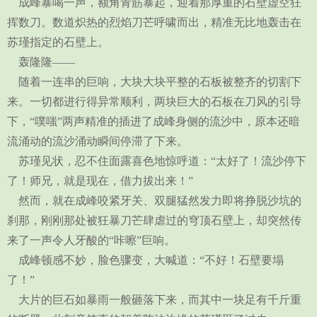
成峰暴喝一声，额角青筋暴起，迎着那厚重的石壁虚空狂
挥数刀。数道炽热的烈焰刀芒呼啸而出，精准无比地轰击在
苏瑾指定的石壁上。
轰隆隆——
随着一连串的巨响，大块大块平整的石板被整齐的切割下
来。一切都进行得异常顺利，两块巨大的石板在刀风的引导
下，“噗嗤”两声精准的插进了成峰身侧的流沙中，原本还暗
流涌动的流沙涌动瞬间停滞了下来。
苏瑾见状，忍不住面露喜色地惊呼道：“太好了！流沙停下
了！师兄，就是现在，借力拔出来！”
然而，就在成峰咬紧牙关、双腿猛然发力即将挣脱沙坑的
刹那，刚刚那处被狂暴刀芒肆虐过的穹顶石壁上，却突然传
来了一声令人牙酸的“咔嚓”巨响。
成峰顿感不妙，脸色骤变，大喊道：“不好！石壁要塌
了！”
大片的巨石如暴雨一般砸落下来，而其中一块足有千斤重