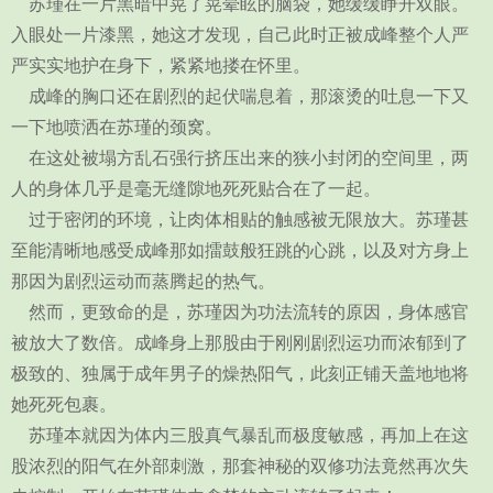
苏瑾在一片黑暗中晃了晃晕眩的脑袋，她缓缓睁开双眼。
入眼处一片漆黑，她这才发现，自己此时正被成峰整个人严
严实实地护在身下，紧紧地搂在怀里。
成峰的胸口还在剧烈的起伏喘息着，那滚烫的吐息一下又
一下地喷洒在苏瑾的颈窝。
在这处被塌方乱石强行挤压出来的狭小封闭的空间里，两
人的身体几乎是毫无缝隙地死死贴合在了一起。
过于密闭的环境，让肉体相贴的触感被无限放大。苏瑾甚
至能清晰地感受成峰那如擂鼓般狂跳的心跳，以及对方身上
那因为剧烈运动而蒸腾起的热气。
然而，更致命的是，苏瑾因为功法流转的原因，身体感官
被放大了数倍。成峰身上那股由于刚刚剧烈运功而浓郁到了
极致的、独属于成年男子的燥热阳气，此刻正铺天盖地地将
她死死包裹。
苏瑾本就因为体内三股真气暴乱而极度敏感，再加上在这
股浓烈的阳气在外部刺激，那套神秘的双修功法竟然再次失