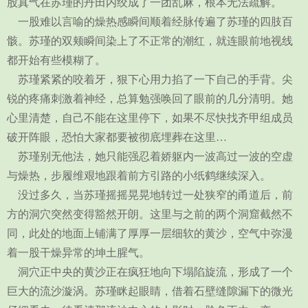
股真气在苏瑾的丹田内绞成了一团乱麻，根本无法疏解。
一股难以言喻的燥热感瞬间顺着经脉传遍了苏瑾的四肢百
骸。苏瑾的双颊瞬间染上了不正常的潮红，就连眼前地视线
都开始有些模糊了。
苏瑾紧紧的咬着牙，狠下心用力掐了一下自己的手背。尖
锐的疼痛刺激着神经，总算勉强唤回了眼前的几分清明。她
心里清楚，自己不能在这里停下，如果不尽快找齐甲组成员
破开阵眼，恐怕大家都要被彻底埋葬在这里…
苏瑾别无他法，她只能强忍着娇躯内一波高过一波的空虚
与燥热，步履维艰地跟着前方引路的小纸鹤继续深入。
没过多久，当苏瑾摇摇晃晃地转过一处狭窄的甬道后，前
方的洞穴突然变得豁然开朗。这里与之前的两个洞窟截然不
同，此处的地面上铺满了厚厚一层细软的黄沙，空气中弥漫
着一股干燥异常的坤土腥气。
洞穴正中央的黄沙正在疯狂地向下塌陷旋流，形成了一个
巨大的流沙漩涡。苏瑾眯起眼睛，借着石壁缝隙漏下的微光