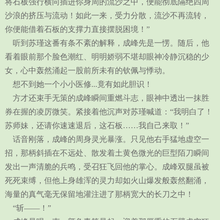
将石板强行横向插进你身周的流沙之中，便能彻底隔绝四周
沙浪的挤压与流动！如此一来，受力分散，流沙不再流转，
你便能借着石板的支撑力直接摆脱困境！”
听到苏瑾这番有条不紊的解释，成峰先是一愣。随后，他
看着眼前那个脸色潮红、明明娇弱不堪却眼神冷静沉稳的少
女，心中轰然涌起一股前所未有的钦佩与悸动。
想不到她一个小小医修...竟有如此胆识！
方才还束手无策的成峰瞬间重燃斗志，眼神中透出一抹胜
券在握的凌厉微笑。紧接着他沉声对苏瑾喊道：“我明白了！
苏师妹，还请你速速退后，这石板……我自己来取！”
话音刚落，成峰的周身灵光暴涨。只见他右手猛地虚空一
招，那柄斜插在不远处、散发着土黄色微光的巨型陌刀瞬间
发出一声清脆的兵鸣，受召狂飞回他的掌心。成峰双腿虽被
死死束缚，但他上身雄浑的灵力却如火山爆发般轰然翻涌，
海量的真气毫无保留地灌注进了那柄宽大的长刀之中！
“斩——！”