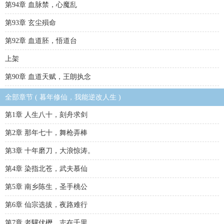
第94章 血脉禁，心魔乱
第93章 玄尘殞命
第92章 血道胚，悟道台
上架
第90章 血道天赋，王朗执念
全部章节 ( 暮年修仙，我能逆改人生 )
第1章 人生八十，刻舟求剑
第2章 那年七十，舞枪弄棒
第3章 十年磨刀，大浪惊涛。
第4章 染指北苍，武夫慕仙
第5章 南乡陈生，圣手桃公
第6章 仙宗选拔，夜路难行
第7章 老驥伏櫪，志在千里