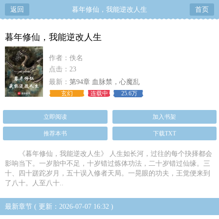
返回
暮年修仙，我能逆改人生
首页
暮年修仙，我能逆改人生
作者：佚名
点击：23
最新：
第94章 血脉禁，心魔乱
玄幻
连载中
25.6万
立即阅读
加入书架
推荐本书
下载TXT
《暮年修仙，我能逆改人生》 人生如长河，过往的每个抉择都会
影响当下。一岁胎中不足，十岁错过炼体功法，二十岁错过仙缘。三
十、四十蹉跎岁月，五十误入修者天局。一晃眼的功夫，王觉便来到
了八十。人至八十..
最新章节 ( 更新：2026-07-07 16:32 )