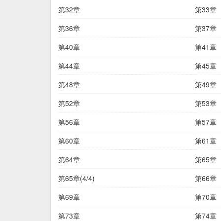
第32章
第33章
第36章
第37章
第40章
第41章
第44章
第45章
第48章
第49章
第52章
第53章
第56章
第57章
第60章
第61章
第64章
第65章
第65章(4/4)
第66章
第69章
第70章
第73章
第74章