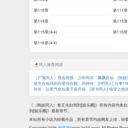
第110章
第111章
第114章
第115章
第115章(4/4)
第116章
第116章(4/4)
同人推荐阅读
（尸鬼同人）唇齿相接
少年阿宾
飘飘欲仙
[韩娱
迷失在地球的外星综合舰
四神传
[HP同人] 往事19
转生：以黑气化仙童子命开始
[穿书同人] 快穿之炮
《（韩娱同人）卷王夫妇驾到[娱乐圈]》所有内容均来
到[娱乐圈]》最新章节。
本站所有小说为转载作品，所有章节均由网友上传，转
Copyright 2026
御宅屋
(www.2a33.com) All Rights Res