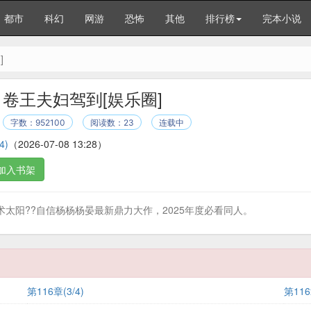
都市
科幻
网游
恐怖
其他
排行榜
完本小说
]
卷王夫妇驾到[娱乐圈]
字数：952100
阅读数：23
连载中
4)
（2026-07-08 13:28）
加入书架
太阳??自信杨杨杨晏最新鼎力大作，2025年度必看同人。
第116章(3/4)
第116