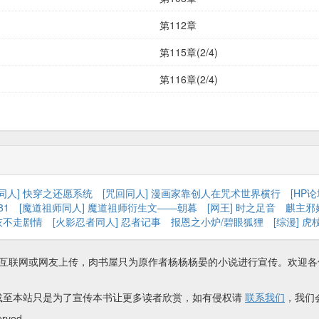
第112章
第115章(2/4)
第116章(2/4)
同人] 快穿之还愿系统
[咒回同人] 漫画家靠创人在咒术世界横行
[HP
81
[魔道祖师同人] 魔道祖师衍生文——朝暮
[网王] 时之足音
麒主邪
灰不走剧情
[火影忍者同人] 忍者记事
报恩之小炉/碧眼狐狸
[综漫] 
自互联网或网友上传，肉书屋只为原作者杨杨杨晏的小说进行宣传。欢迎
载至本站只是为了宣传本书让更多读者欣赏，如有侵权请
联系我们
，我们
erved.