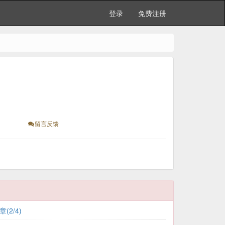
登录
免费注册
留言反馈
章(2/4)