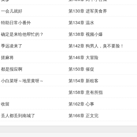
章 一会儿就好
第130章 进军美食界
章 特助日常小番外
第134章 温水
章 确定是来给他帮忙的？
第138章 视频小爆
章 季远凌来了
第142章 狗男人，臭不要脸！
章 搓麻将
第146章 大冒险
章 都是报应啊
第150章 催促
章 小白菜呀～地里黄呀～
第154章 新租客
第158章 意有所指
 收留
第162章 心事
章 丢人都丢到南城了
第166章 正文完