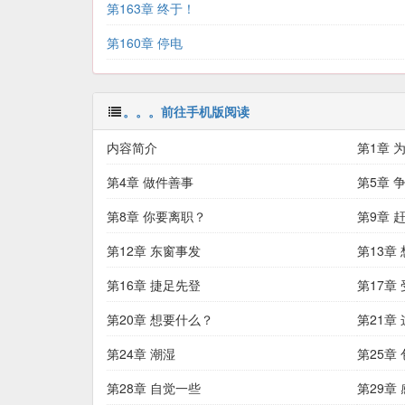
第163章 终于！
第160章 停电
。。。前往手机版阅读
内容简介
第1章 
第4章 做件善事
第5章 
第8章 你要离职？
第9章 
第12章 东窗事发
第13章
第16章 捷足先登
第17章
第20章 想要什么？
第21章
第24章 潮湿
呀！
第25章
第28章 自觉一些
第29章