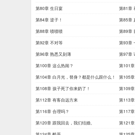
第80章 生日宴
第81章
第84章 逆子！
第85章
第88章 啧啧啧
第89章
第92章 不对等
第93章
第96章 熟悉又刻薄
第97章
第100章 这么热闹？
第101章
第104章 白月光，替身？都是什么跟什么！
第105
第108章 孩子死了你来奶了！
第109
第112章 有客自远方来
第113
第116章 合理吗？
第117章
第120章 跟我回去，我们结婚。
第121
第124章 酷哥
第125章