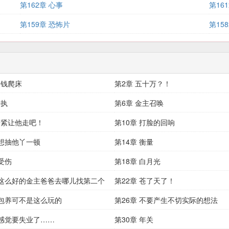
第162章 心事
第16
第159章 恐怖片
第15
为钱爬床
第2章 五十万？！
争执
第6章 金主召唤
赶紧让他走吧！
第10章 打脸的回响
 想抽他丫一顿
第14章 衡量
 受伤
第18章 白月光
 这么好的金主爸爸去哪儿找第二个
第22章 苍了天了！
 包养可不是这么玩的
第26章 不要产生不切实际的想法
 感觉要失业了……
第30章 年关