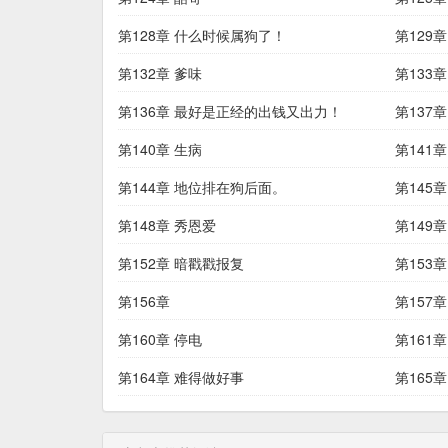
第128章 什么时候属狗了！
第129
第132章 爹味
第133
第136章 最好是正经的出钱又出力！
第137
第140章 生病
第141
第144章 地位排在狗后面。
第145
第148章 秀恩爱
第149
第152章 暗戳戳报复
第153
第156章
第157章
第160章 停电
第161章
第164章 难得做好事
第165