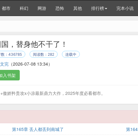
都市
科幻
网游
恐怖
其他
排行榜
完本小说
回国，替身他不干了！
数：436785
阅读数：282
连载中
正文完
（2026-07-08 13:34）
加入书架
+傲娇矜贵攻x小凉最新鼎力大作，2025年度必看都市。
第165章 丢人都丢到南城了
第16