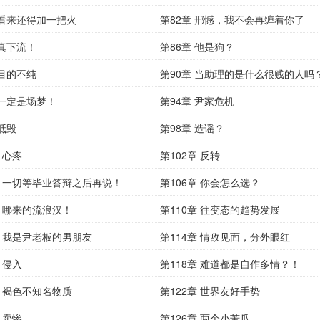
 看来还得加一把火
第82章 邢憾，我不会再缠着你了
 真下流！
第86章 他是狗？
 目的不纯
第90章 当助理的是什么很贱的人吗
 一定是场梦！
第94章 尹家危机
 诋毁
第98章 造谣？
 心疼
第102章 反转
章 一切等毕业答辩之后再说！
第106章 你会怎么选？
章 哪来的流浪汉！
第110章 往变态的趋势发展
章 我是尹老板的男朋友
第114章 情敌见面，分外眼红
 侵入
第118章 难道都是自作多情？！
章 褐色不知名物质
第122章 世界友好手势
 卖惨
第126章 两个小苦瓜