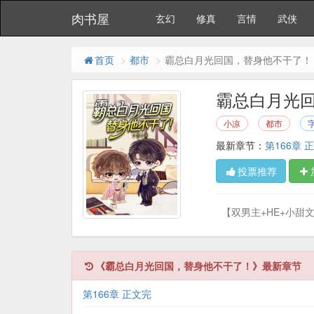
肉书屋
玄幻
修真
言情
武侠
首页
都市
霸总白月光回国，替身他不干了！
霸总白月光
小凉
都市
字
最新章节：
第166章 
投票推荐
【双男主+HE+小甜文
《霸总白月光回国，替身他不干了！》最新章节
第166章 正文完