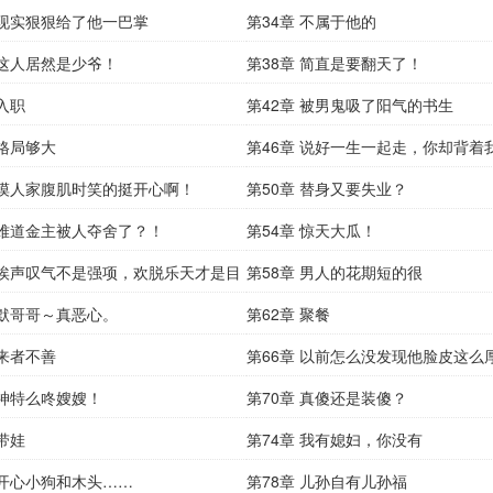
 现实狠狠给了他一巴掌
第34章 不属于他的
 这人居然是少爷！
第38章 简直是要翻天了！
 入职
第42章 被男鬼吸了阳气的书生
 格局够大
第46章 说好一生一起走，你却背着
 摸人家腹肌时笑的挺开心啊！
狗？
第50章 替身又要失业？
 难道金主被人夺舍了？！
第54章 惊天大瓜！
 唉声叹气不是强项，欢脱乐天才是目
第58章 男人的花期短的很
 默哥哥～真恶心。
第62章 聚餐
 来者不善
第66章 以前怎么没发现他脸皮这么
 神特么咚嫂嫂！
第70章 真傻还是装傻？
 带娃
第74章 我有媳妇，你没有
 开心小狗和木头……
第78章 儿孙自有儿孙福