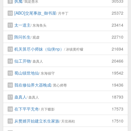
执魔
30533
9
/ 我是墨水
[ABO]交尾事故_御书屋
25372
10
/ 月半丁
太一道主
23414
11
/ 东海鱼头
阵问长生
22710
12
/ 观虚
机关算尽小师妹（仙侠np）
21694
13
/ 冰镇黄柠檬
仙工开物
20466
14
/ 蛊真人
蜀山镇世地仙
19542
15
/ 东海镇守
我在修仙界大器晚成
19436
16
/ 黑心师尊
蛊真人
18793
17
/ 蛊真人
在下平平无奇
17573
18
/ 月下蝶影
从赘婿开始建立长生家族
17510
19
/ 天弦画柱