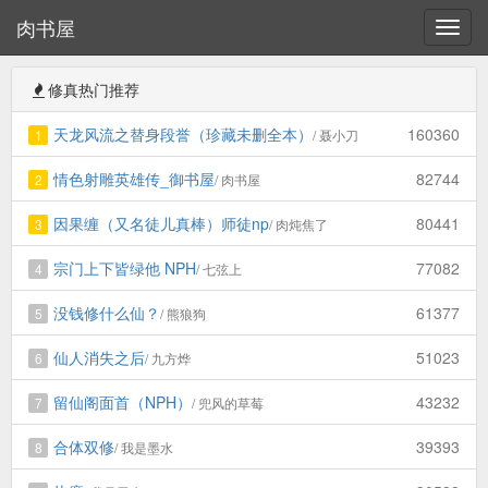
肉书屋
修真热门推荐
天龙风流之替身段誉（珍藏未删全本）
160360
1
/ 聂小刀
情色射雕英雄传_御书屋
82744
2
/ 肉书屋
因果缠（又名徒儿真棒）师徒np
80441
3
/ 肉炖焦了
宗门上下皆绿他 NPH
77082
4
/ 七弦上
没钱修什么仙？
61377
5
/ 熊狼狗
仙人消失之后
51023
6
/ 九方烨
留仙阁面首（NPH）
43232
7
/ 兜风的草莓
合体双修
39393
8
/ 我是墨水