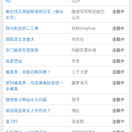
仙）
么办
都在找五师姐散落的法宝（修仙
随便写写吧还能怎
连载中
女无）
么办
我与剑灵的二三事
郑Moneyhua
连载中
我恨圣父龙傲天
何所往
连载中
宗门败类百里闻香
玛丽苏爱好者
连载中
温柔堕仙
舟世
连载中
修真界，但能召唤同胞！
三千大梦
连载中
穿到修真界，但直播秦始皇统一
藤萝浠月
连载中
全修真
随便捡小狗会出大问题
我寻
连载中
谁说我是靠女人升官的？
海缸
连载中
泼刀行
张老西
连载中