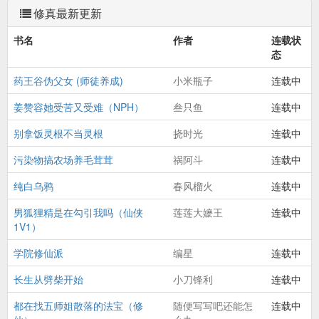
修真最新更新
书名
作者
连载状
态
药王谷伪父女 (师徒养成)
小米瓶子
连载中
姜赞容她受苦又受难（NPH）
叁只鱼
连载中
别拿饭灵根不当灵根
挠时光
连载中
污染物搞农场养毛茸茸
祸阿斗
连载中
纯白乌鸦
春风榴火
连载中
男狐狸精是在勾引我吗（仙侠
莲莲大嬷王
连载中
1V1）
学院修仙派
编星
连载中
长生从劈柴开始
小刀锋利
连载中
都在找五师姐散落的法宝（修
随便写写吧还能怎
连载中