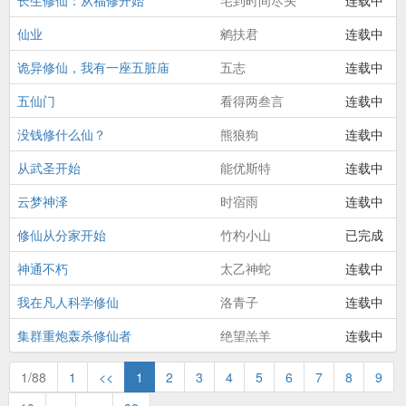
长生修仙：从福修开始
宅到时间尽头
连载中
仙业
鹓扶君
连载中
诡异修仙，我有一座五脏庙
五志
连载中
五仙门
看得两叁言
连载中
没钱修什么仙？
熊狼狗
连载中
从武圣开始
能优斯特
连载中
云梦神泽
时宿雨
连载中
修仙从分家开始
竹杓小山
已完成
神通不朽
太乙神蛇
连载中
我在凡人科学修仙
洛青子
连载中
集群重炮轰杀修仙者
绝望羔羊
连载中
1/88
1
<<
1
2
3
4
5
6
7
8
9