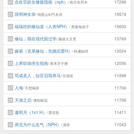
合欢宗妖女修炼指南（nph）
17296
20
/ 南方有乔木
琼明神女录
15674
21
/ 倒悬山剑气长存
福瑞控的修仙道（人兽NPH）
15600
22
/ 黑脸兔崽子
修仙：我在现代留过学
13769
23
/ 脑袋大又秃
嫁裟（克系修仙，先婚后爱H）
13024
24
/ 秋澜如绾
上界职场求生指南
12056
25
/ 青禾芥子粥
苟成圣人，仙官召我养马
11998
26
/ 任我笑
入海
11706
27
/ 不想喝茶
天倾之后
11706
28
/ 佛前献花
邀明月（1v1 H）
11411
29
/ 墨弦歌
师兄为什么生气（NPH）
11043
30
/ 滴答