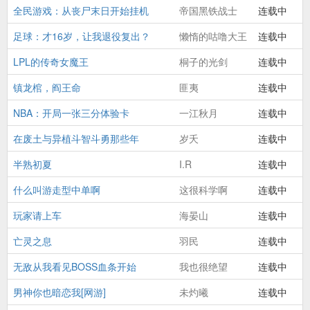
全民游戏：从丧尸末日开始挂机
帝国黑铁战士
连载中
足球：才16岁，让我退役复出？
懒惰的咕噜大王
连载中
LPL的传奇女魔王
桐子的光剑
连载中
镇龙棺，阎王命
匪夷
连载中
NBA：开局一张三分体验卡
一江秋月
连载中
在废土与异植斗智斗勇那些年
岁夭
连载中
半熟初夏
I.R
连载中
什么叫游走型中单啊
这很科学啊
连载中
玩家请上车
海晏山
连载中
亡灵之息
羽民
连载中
无敌从我看见BOSS血条开始
我也很绝望
连载中
男神你也暗恋我[网游]
未灼曦
连载中