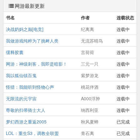
网游最新更新
书名
作者
连载状态
决战奶妈之巅[电竞]
纪离离
连载中
我做游戏纯粹为了挑衅人类
无流苏晴鸟
连载中
缓释胶囊
言荷荷
连载中
网游：神级刺客，我即是暗影！
三元一只
连载中
我以狐仙镇百鬼
紫梦游龙
连载中
怪猎：我能听到怪物心声
桃花伴酒
连载中
无限流的元宇宙
A000浮肿
连载中
尊敬的扫帚骑士大人
纳西利亚
连载中
梦幻西游之重返2005
秋风夏蝉
已完成
LOL：重生S3，调教全联盟
青石离
已完成