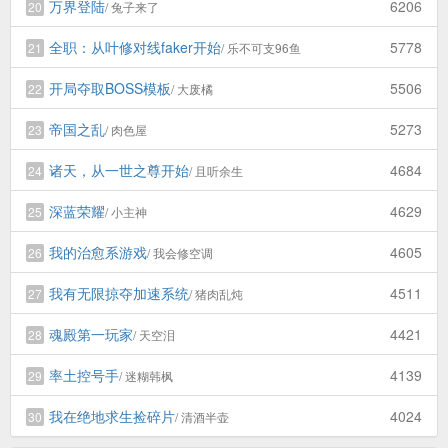
万界登陆
6206
20
/ 兔子来了
全职：从叶修对线faker开始
5778
21
/ 乐不可支96鱼
开局夺取BOSS模板
5506
22
/ 大废橘
帝国之乱
5273
23
/ 肉色屋
诸天，从一世之尊开始
4684
24
/ 且听余生
深蓝荣耀
4629
25
/ 小主神
我的治愈系游戏
4605
26
/ 我会修空调
我有无限掠夺加速系统
4511
27
/ 猪肉乱炖
魂殿第一玩家
4421
28
/ 天空泪
率土控号手
4139
29
/ 迷糊韩枫
我在绝地求生捡碎片
4024
30
/ 清酒半壶