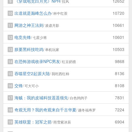
《穿成电竞白月光》NPH
12652
9
/ 拉风
出道就是巅峰怎么办
10720
10
/ 杯中红茶
网游之神王法则
10661
11
/ 凌虚月影
电竞先锋
10601
12
/ 七星少将
朕要黑科技吃鸡
10503
13
/ 单机玩家
在恐怖游戏收录NPC男友
9868
14
/ 红豆奶猹
吞噬星空2起源大陆
8136
15
/ 我吃西红柿
交锋
8108
16
/ 可大可小
海贼：我的皮城科技遥遥领先
7831
17
/ 白色鸽鸽子
奇观无用？我的奇观来自千古华夏
7224
18
/ 越冬福寿罗
英雄联盟：冠军之箭
6904
19
/ 雨雪紫冰辰